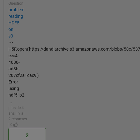
Question
problem
reading
HDF5
on
s3
>>
H5F.open('https://dandiarchive.s3.amazonaws.com/blobs/58c/53
eec4-
4080-
ad3b-
207cf2a1cac9')
Error
using
hdf5lib2
...
plus de 4
ans il y a |
2 réponses
| 0
2