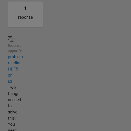
1
réponse
Réponse
apportée
problem
reading
HDF5
on
s3
Two
things
needed
to
solve
this:
You
need