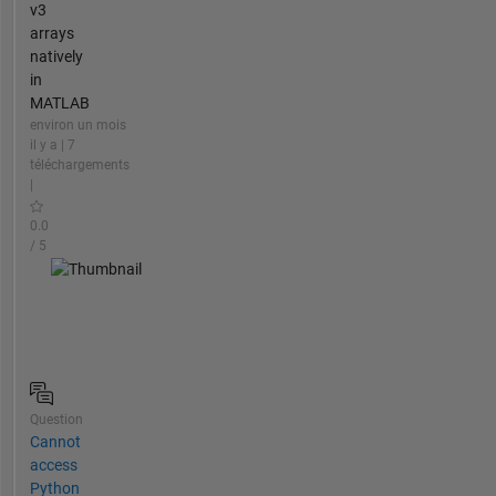
v3
arrays
natively
in
MATLAB
environ un mois
il y a | 7
téléchargements
|
0.0
/ 5
Question
Cannot
access
Python