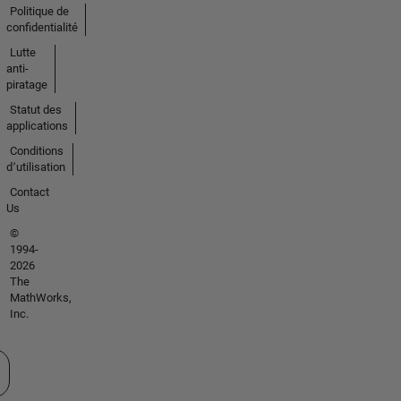
Politique de
confidentialité
Lutte
anti-
piratage
Statut des
applications
Conditions
d՚utilisation
Contact
Us
©
1994-
2026
The
MathWorks,
Inc.
tionner un site web