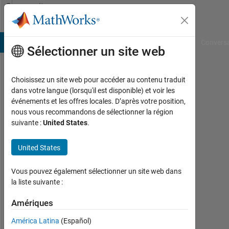
Passer au contenu
Community
Profile
B Answers
File Exchange
Cody
AI Chat Playground
Convers
Sélectionner un site web
Choisissez un site web pour accéder au contenu traduit
Ben
dans votre langue (lorsqu'il est disponible) et voir les
événements et les offres locales. D’après votre position,
Dichter
nous vous recommandons de sélectionner la région
suivante :
United States
.
Last
seen:
environ
United States
un
mois il
Vous pouvez également sélectionner un site web dans
y a
la liste suivante :
|
Actif
Amériques
depuis
América Latina
(Español)
2021