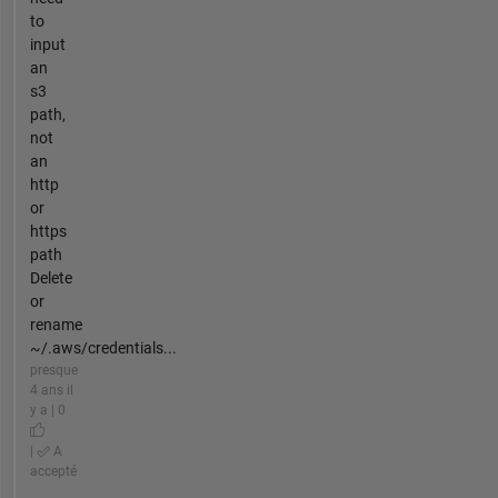
to
input
an
s3
path,
not
an
http
or
https
path
Delete
or
rename
~/.aws/credentials...
presque
4 ans il
y a | 0
|
A
accepté