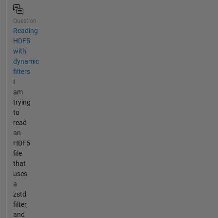
Question
Reading
HDF5
with
dynamic
filters
I
am
trying
to
read
an
HDF5
file
that
uses
a
zstd
filter,
and