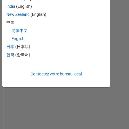
English
India
(English)
Pronouns:
New Zealand
(English)
He/him
中国
Tableau de bord
简体中文
English
Statistiques
日本
(日本語)
MATLAB Answers
File Exchange
All
한국
(한국어)
-2
-1
3
2
Contactez votre bureau local
CONTRIBUTIONS
L
1
0
04/22
10/22
04/23
04/24
10/24
04/25
04/26
05/22
12/22
07/23
02/24
09/24
11/25
10/21
06/22
02/23
10/23
L
06/24
02/25
10/25
06/26
CHRONOLOGIE