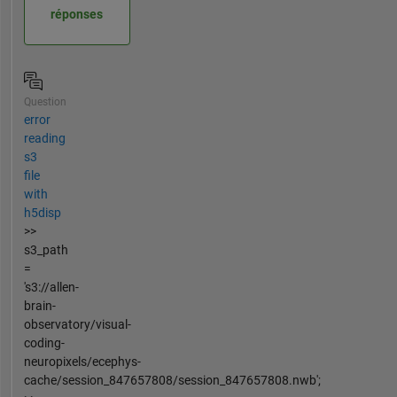
réponses
Question
error
reading
s3
file
with
h5disp
>>
s3_path
=
's3://allen-
brain-
observatory/visual-
coding-
neuropixels/ecephys-
cache/session_847657808/session_847657808.nwb';