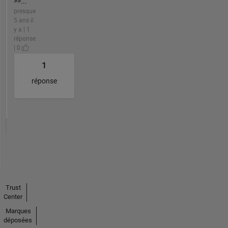
>>...
presque
5 ans il
y a | 1
réponse
| 0
1
réponse
Trust
Center
Marques
déposées