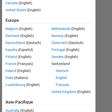
Canada
(English)
Followers:
United States
(English)
0
Europe
Following:
0
Belgium
(English)
Netherlands
(English)
Denmark
(English)
Norway
(English)
Follow
Deutschland
(Deutsch)
Österreich
(Deutsch)
I
España
(Español)
Portugal
(English)
am
Finland
(English)
Sweden
(English)
the
Founder
France
(Français)
Switzerland
of
Ireland
(English)
Deutsch
Afficher
CatalystNeuro
plus
Italia
(Italiano)
English
catalystneuro.com
Programming
Luxembourg
(English)
Français
Languages:
United Kingdom
(English)
Python,
MATLAB
Asie-Pacifique
Spoken
Languages:
Australia
(English)