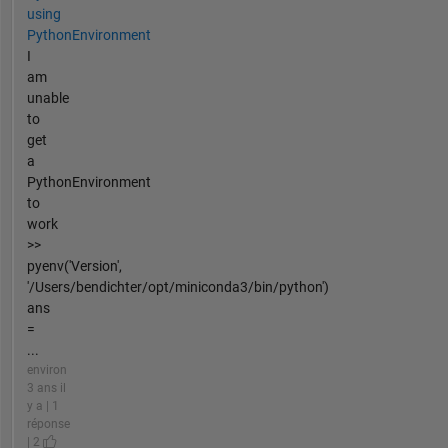
using
PythonEnvironment
I
am
unable
to
get
a
PythonEnvironment
to
work
>>
pyenv('Version',
'/Users/bendichter/opt/miniconda3/bin/python')
ans
=
...
environ
3 ans il
y a | 1
réponse
| 2