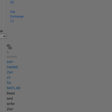
(5)
File
Exchange
(1)
par
A
soumis
zarr-
matlab:
Zarr
v3
for
MATLAB
Read
and
write
Zarr