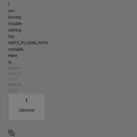
I
am
having
trouble
setting
the
HDF5_PLUGIN_PATH
variable.
Here
is...
plus de
4 ans il
y a | 1
réponse
| 0
1
réponse