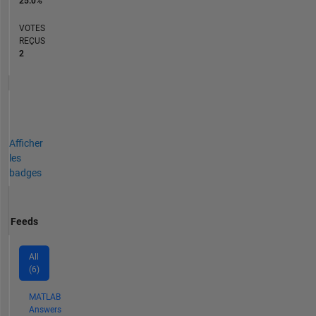
25.0%
VOTES
REÇUS
2
Afficher
les
badges
Feeds
All
(6)
MATLAB
Answers