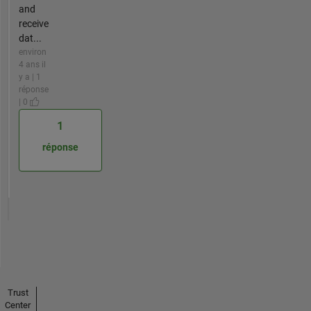
and
receive
dat...
environ
4 ans il
y a | 1
réponse
| 0
1
réponse
Trust
Center