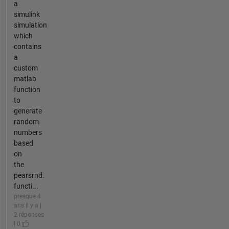
a
simulink
simulation
which
contains
a
custom
matlab
function
to
generate
random
numbers
based
on
the
pearsrnd.
functi...
presque 4
ans il y a |
2 réponses
| 0