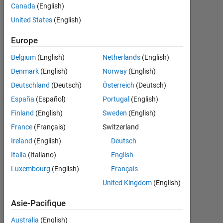
Followers:
Canada
(English)
0
United States
(English)
Following:
Europe
0
Belgium
(English)
Netherlands
(English)
Denmark
(English)
Norway
(English)
Follow
Deutschland
(Deutsch)
Österreich
(Deutsch)
España
(Español)
Portugal
(English)
Finland
(English)
Sweden
(English)
Tableau de bord
France
(Français)
Switzerland
Statistiques
Ireland
(English)
Deutsch
Italia
(Italiano)
English
MATLAB Answers
Luxembourg
(English)
Français
-2
-1
3
2
United Kingdom
(English)
Asie-Pacifique
Australia
(English)