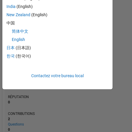
CONTRIBUTIONS
L
1
India
(English)
New Zealand
(English)
中国
0
简体中文
11/22
05/23
11/23
05/24
11/24
05/25
05/26
05/22
12/22
07/23
02/24
L
09/24
04/25
11/25
06/26
CHRONOLOGIE
English
日本
(日本語)
한국
(한국어)
RANG
82
523
of
Contactez votre bureau local
302
023
RÉPUTATION
0
CONTRIBUTIONS
2
Questions
0