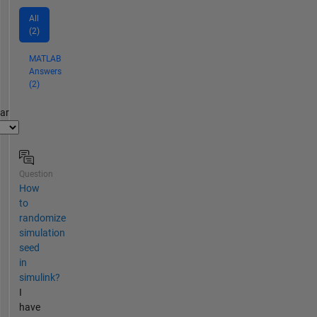
All
(2)
MATLAB
Answers
(2)
par
Question
How
to
randomize
simulation
seed
in
simulink?
I
have