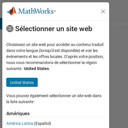
Passer au contenu
Community
Profile
B Answers
File Exchange
Cody
AI Chat Playground
Convers
Sélectionner un site web
Choisissez un site web pour accéder au contenu traduit
Amr
dans votre langue (lorsqu'il est disponible) et voir les
événements et les offres locales. D’après votre position,
Okasha
nous vous recommandons de sélectionner la région
suivante :
United States
.
Last
seen:
environ
United States
3 ans il
y a
Vous pouvez également sélectionner un site web dans
|
la liste suivante :
Actif
depuis
Amériques
2022
América Latina
(Español)