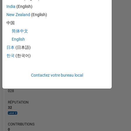
CONTRIBUTIONS
5
India
(English)
L
4
3
New Zealand
(English)
2
中国
1
简体中文
0
02/22
09/22
04/23
11/23
06/24
01/25
08/25
03/26
03/22
11/22
07/23
03/24
11/24
07/25
07/21
04/22
01/23
10/23
L
07/24
04/25
01/26
English
CHRONOLOGIE
日本
(日本語)
한국
(한국어)
RANG
2
Contactez votre bureau local
012
of
302
028
RÉPUTATION
32
CONTRIBUTIONS
0