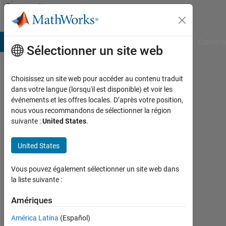
Passer au contenu
Community
Profile
B Answers
File Exchange
Cody
AI Chat Playground
Convers
Sélectionner un site web
Choisissez un site web pour accéder au contenu traduit
Nikhil
dans votre langue (lorsqu'il est disponible) et voir les
événements et les offres locales. D’après votre position,
Baishkiyar
nous vous recommandons de sélectionner la région
suivante :
United States
.
Last
seen:
plus
United States
de 2
ans il
Vous pouvez également sélectionner un site web dans
y a
la liste suivante :
|
Actif
Amériques
depuis
América Latina
(Español)
2021