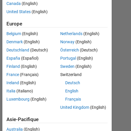
Canada
(English)
Followers:
United States
(English)
0
Europe
Following:
0
Belgium
(English)
Netherlands
(English)
Denmark
(English)
Norway
(English)
Follow
Deutschland
(Deutsch)
Österreich
(Deutsch)
España
(Español)
Portugal
(English)
Finland
(English)
Sweden
(English)
Tableau de bord
France
(Français)
Switzerland
Ireland
(English)
Deutsch
Statistiques
Italia
(Italiano)
English
Luxembourg
(English)
Français
MATLAB Answers
ThingSpeak
All
United Kingdom
(English)
-2
-1
9
8
Asie-Pacifique
7
6
Australia
(English)