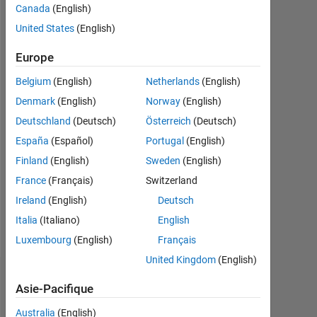
Followers:
Canada
(English)
0
United States
(English)
Following:
Europe
0
Belgium
(English)
Netherlands
(English)
Denmark
(English)
Norway
(English)
Follow
Bioinformatics
Deutschland
(Deutsch)
Österreich
(Deutsch)
and
España
(Español)
Portugal
(English)
Biostatistics
Finland
(English)
Sweden
(English)
student
Bachelor
France
(Français)
Switzerland
Afficher
of
Ireland
(English)
Deutsch
plus
Science
Programming
Italia
(Italiano)
English
in
Languages:
Biotechnology.
Luxembourg
(English)
Français
Python
Interests
United Kingdom
(English)
in
Tableau de bord
directed
Asie-Pacifique
evolution,
Australia
(English)
Statistiques
drug