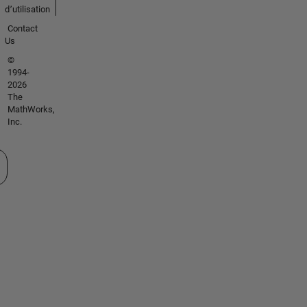
d՚utilisation
Contact
Us
©
1994-
2026
The
MathWorks,
Inc.
tionner un site web