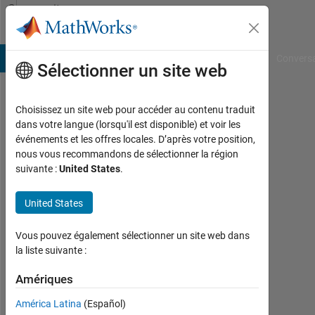
Passer au contenu
Community
Profile
B Answers
File Exchange
Cody
AI Chat Playground
Convers
Sélectionner un site web
Choisissez un site web pour accéder au contenu traduit
Josep
dans votre langue (lorsqu'il est disponible) et voir les
événements et les offres locales. D’après votre position,
Llobet
nous vous recommandons de sélectionner la région
suivante :
United States
.
Last
seen:
environ
United States
2 mois
il y a
Vous pouvez également sélectionner un site web dans
|
la liste suivante :
Actif
depuis
Amériques
2021
América Latina
(Español)