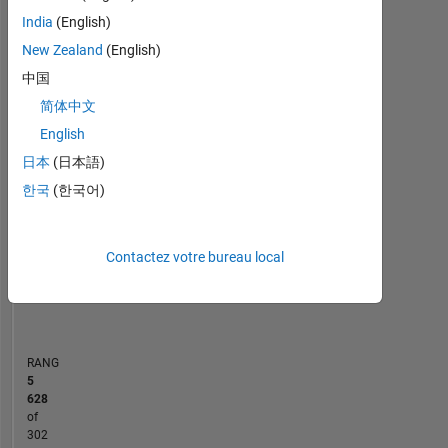
development,
India
(English)
MATLAB Answers
File Exchange
All
New Zealand
(English)
中国
10
-2
-1
9
8
简体中文
7
CONTRIBUTIONS
English
6
5
日本
(日本語)
L
4
한국
(한국어)
3
2
1
0
Contactez votre bureau local
02/22
09/22
04/23
11/23
06/24
01/25
08/25
03/26
03/22
11/22
07/23
03/24
11/24
07/25
07/21
04/22
01/23
10/23
L
07/24
04/25
01/26
CHRONOLOGIE
RANG
5
628
of
302