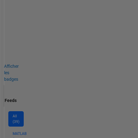
Afficher
les
badges
Feeds
All
(39)
MATLAB