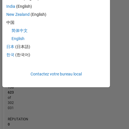
-2
-1
3
2
India
(English)
New Zealand
(English)
CONTRIBUTIONS
中国
L
1
简体中文
English
日本
(日本語)
0
한국
(한국어)
02/20
12/20
10/21
08/22
06/23
02/25
12/25
03/20
02/21
01/22
12/22
11/23
10/24
09/25
08/26
04/19
04/20
04/21
04/22
L
04/23
04/24
04/25
04/26
CHRONOLOGIE
Contactez votre bureau local
RANG
156
623
of
302
031
RÉPUTATION
0