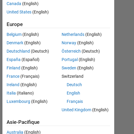
2019
Canada
(English)
United States
(English)
Followers:
0
Europe
Belgium
(English)
Netherlands
(English)
Following:
0
Denmark
(English)
Norway
(English)
Deutschland
(Deutsch)
Österreich
(Deutsch)
Follow
España
(Español)
Portugal
(English)
Finland
(English)
Sweden
(English)
Message
France
(Français)
Switzerland
Ireland
(English)
Deutsch
Italia
(Italiano)
English
Tableau de bord
Luxembourg
(English)
Français
Statistiques
United Kingdom
(English)
MATLAB Answers
Asie-Pacifique
Australia
(English)