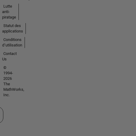
Lutte
anti-
piratage
Statut des
applications
Conditions
d՚utilisation
Contact
Us
©
1994-
2026
The
MathWorks,
Inc.
tionner un site web