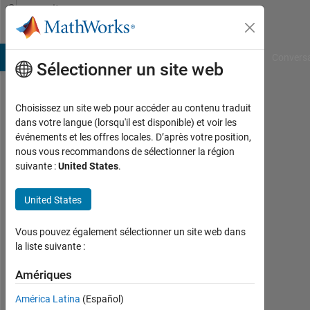
Passer au contenu
Community
Profile
B Answers
File Exchange
Cody
AI Chat Playground
Convers
Sélectionner un site web
Choisissez un site web pour accéder au contenu traduit
Pietro
dans votre langue (lorsqu'il est disponible) et voir les
événements et les offres locales. D’après votre position,
Hochschule
nous vous recommandons de sélectionner la région
München
suivante :
United States
.
Last
United States
seen:
plus
de 4
Vous pouvez également sélectionner un site web dans
ans il
la liste suivante :
y a
|
Amériques
Actif
América Latina
(Español)
depuis