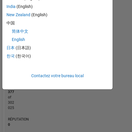
India
(English)
CONTRIBUTIONS
New Zealand
(English)
2
中国
L
简体中文
1
English
日本
(日本語)
0
03/23
08/23
01/24
06/24
11/24
04/25
02/26
07/26
04/23
10/23
04/24
10/24
10/25
10/22
05/23
12/23
07/24
L
02/25
09/25
04/26
한국
(한국어)
CHRONOLOGIE
Contactez votre bureau local
RANG
175
377
of
302
025
RÉPUTATION
0