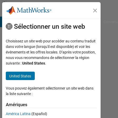
Passer au contenu
Community
Profile
B Answers
File Exchange
Cody
AI Chat Playground
Convers
Sélectionner un site web
Choisissez un site web pour accéder au contenu traduit
龍
dans votre langue (lorsqu'il est disponible) et voir les
événements et les offres locales. D’après votre position,
太
nous vous recommandons de sélectionner la région
suivante :
United States
.
坂
本
United States
Last
Vous pouvez également sélectionner un site web dans
seen:
la liste suivante :
3
mois
Amériques
il y a
|
América Latina
(Español)
Actif