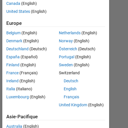
Canada
(English)
depuis
United States
(English)
2022
Europe
Followers:
0
Belgium
(English)
Netherlands
(English)
Denmark
(English)
Norway
(English)
Following:
0
Deutschland
(Deutsch)
Österreich
(Deutsch)
España
(Español)
Portugal
(English)
Follow
Finland
(English)
Sweden
(English)
France
(Français)
Switzerland
Ireland
(English)
Deutsch
Tableau de bord
Italia
(Italiano)
English
Luxembourg
(English)
Français
Statistiques
United Kingdom
(English)
MATLAB Answers
Asie-Pacifique
-2
-1
4
3
Australia
(English)