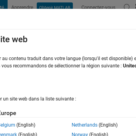
té
Apprendre
Connectez-vous
Obtenir MATLAB
t Playground
Conversaciones
Competiciones
Blogs
Publicac
site web
i
au contenu traduit dans votre langue (lorsqu'il est disponible) e
ng:
0
us vous recommandons de sélectionner la région suivante :
Unite
ge
s: Process control, Neural network,PID controller, simulink
un site web dans la liste suivante :
Europe
tions
Belgium
(English)
Netherlands
(English)
Please
login
to endorse this person in a skill
Denmark
(English)
Norway
(English)