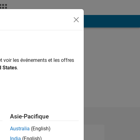
ión
Más
t voir les événements et les offres
d States
.
Asie-Pacifique
Australia
(English)
India
(English)