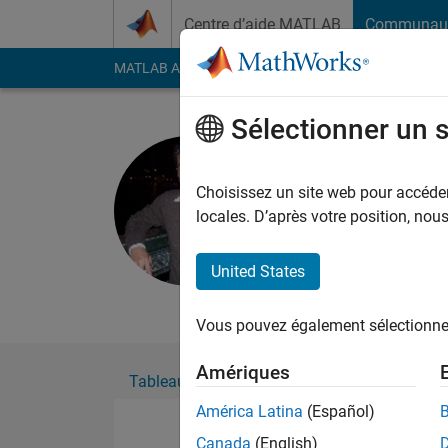
Passer au contenu
Centre d’aide MATLAB
Communau
MATLAB Answers
File Exchange
Cody
AI Cha
Sélectionner un 
Magdi Nab
Actif depuis 2012
Choisissez un site web pour accéder 
Followers:
0
Followi
locales. D’après votre position, no
Follow
Messa
United States
Professional Interest
Vous pouvez également sélectionner 
Amériques
Tableau de bord
Badges
Recommanda
América Latina
(Español)
Canada
(English)