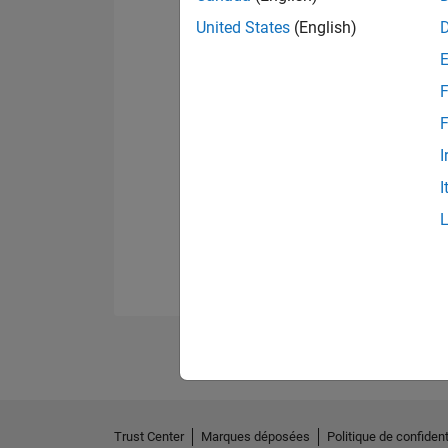
United States
(English)
F
F
I
I
Trust Center
Marques déposées
Politique de confident