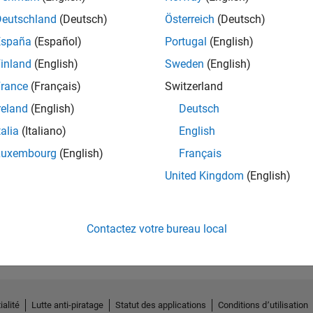
Deutschland
(Deutsch)
Österreich
(Deutsch)
España
(Español)
Portugal
(English)
inland
(English)
Sweden
(English)
rance
(Français)
Switzerland
reland
(English)
Deutsch
talia
(Italiano)
English
Luxembourg
(English)
Français
United Kingdom
(English)
No Endorsements received
Contactez votre bureau local
ialité
Lutte anti-piratage
Statut des applications
Conditions d՚utilisation