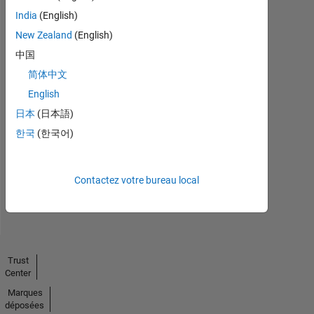
India
(English)
New Zealand
(English)
中国
简体中文
English
No
日本
(日本語)
Endorsements
한국
(한국어)
received
Contactez votre bureau local
Trust
Center
Marques
déposées