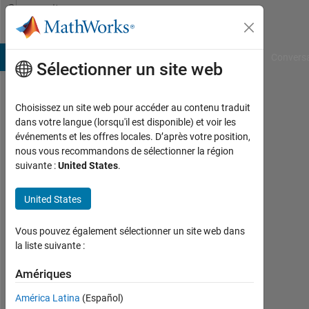
Passer au contenu
Community
Profile
B Answers
File Exchange
Cody
AI Chat Playground
Convers
Sélectionner un site web
Choisissez un site web pour accéder au contenu traduit
Cyrus
dans votre langue (lorsqu'il est disponible) et voir les
événements et les offres locales. D’après votre position,
Monteiro
nous vous recommandons de sélectionner la région
suivante :
United States
.
Actif
depuis
2023
United States
Followers:
Vous pouvez également sélectionner un site web dans
0
la liste suivante :
Following:
Amériques
0
América Latina
(Español)