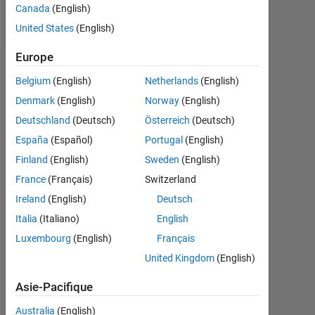
Canada
(English)
Follow
United States
(English)
Europe
Recommandations
Belgium
(English)
Netherlands
(English)
Denmark
(English)
Norway
(English)
Please
Deutschland
(Deutsch)
Österreich
(Deutsch)
login
to
España
(Español)
Portugal
(English)
endorse
Finland
(English)
Sweden
(English)
this
France
(Français)
Switzerland
person
in
Ireland
(English)
Deutsch
a
Italia
(Italiano)
English
skill
Luxembourg
(English)
Français
United Kingdom
(English)
Asie-Pacifique
Australia
(English)