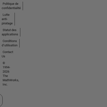
Politique de
confidentialité
Lutte
anti-
piratage
Statut des
applications
Conditions
d՚utilisation
Contact
Us
©
1994-
2026
The
MathWorks,
Inc.
tionner un site web