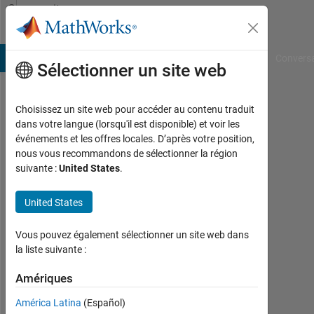
Passer au contenu
Community
Profile
B Answers
File Exchange
Cody
AI Chat Playground
Convers
Sélectionner un site web
Choisissez un site web pour accéder au contenu traduit
codeconstructo
dans votre langue (lorsqu'il est disponible) et voir les
événements et les offres locales. D’après votre position,
Last
nous vous recommandons de sélectionner la région
seen:
suivante :
United States
.
plus
d'un
United States
an il
y a
|
Vous pouvez également sélectionner un site web dans
Actif
la liste suivante :
depuis
2023
Amériques
América Latina
(Español)
Followers: