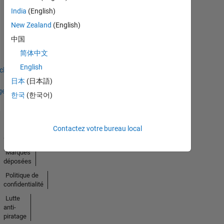
India
(English)
Thankful Level 1
New Zealand
(English)
27 Jan 2023
中国
简体中文
English
icher
日本
(日本語)
ges
한국
(한국어)
Contactez votre bureau local
Trust
Center
Marques
déposées
Politique de
confidentialité
Lutte
anti-
piratage