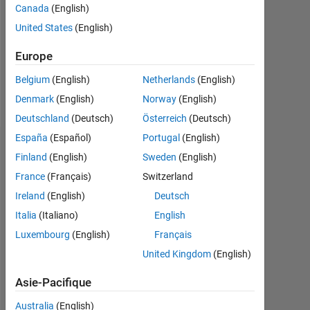
0
Canada
(English)
United States
(English)
Following:
0
Europe
Belgium
(English)
Netherlands
(English)
Follow
Denmark
(English)
Norway
(English)
Deutschland
(Deutsch)
Österreich
(Deutsch)
España
(Español)
Portugal
(English)
Badges
Finland
(English)
Sweden
(English)
France
(Français)
Switzerland
codeconstructo's
Badges
Ireland
(English)
Deutsch
Italia
(Italiano)
English
MATLAB
Luxembourg
(English)
Français
Answers
Tout
Badges
United Kingdom
(English)
Asie-Pacifique
Australia
(English)