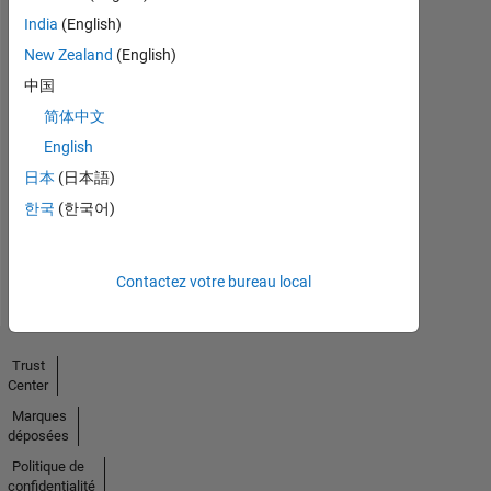
India
(English)
New Zealand
(English)
中国
简体中文
No
English
Endorsements
日本
(日本語)
received
한국
(한국어)
Contactez votre bureau local
Trust
Center
Marques
déposées
Politique de
confidentialité