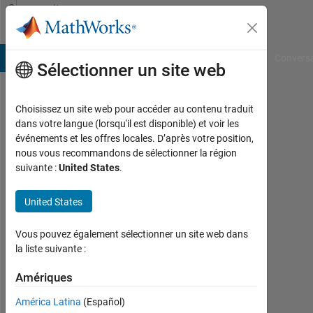
Passer au contenu
Community
Profile
B Answers
File Exchange
Cody
AI Chat Playground
Convers
Sélectionner un site web
Choisissez un site web pour accéder au contenu traduit
codeconstructo
dans votre langue (lorsqu'il est disponible) et voir les
événements et les offres locales. D’après votre position,
Actif
nous vous recommandons de sélectionner la région
depuis
suivante :
United States
.
2023
United States
Followers:
0
Vous pouvez également sélectionner un site web dans
Following:
la liste suivante :
0
Amériques
América Latina
(Español)
Follow