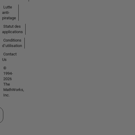
Lutte
anti-
piratage
Statut des
applications
Conditions
d՚utilisation
Contact
Us
©
1994-
2026
The
MathWorks,
Inc.
tionner un site web