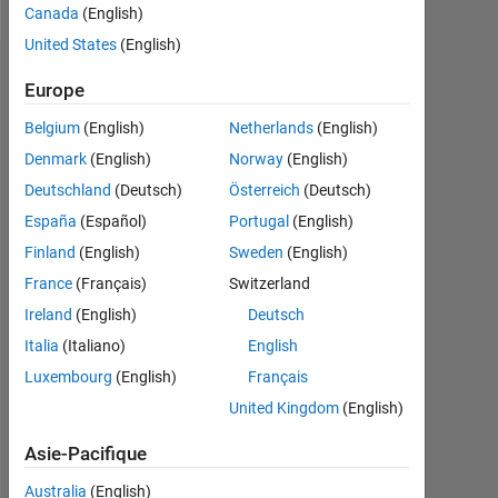
Canada
(English)
United States
(English)
Recommandations
Europe
Please
Belgium
(English)
Netherlands
(English)
login
Denmark
(English)
Norway
(English)
to
Deutschland
(Deutsch)
Österreich
(Deutsch)
endorse
this
España
(Español)
Portugal
(English)
person
Finland
(English)
Sweden
(English)
in
France
(Français)
Switzerland
a
skill
Ireland
(English)
Deutsch
Italia
(Italiano)
English
Luxembourg
(English)
Français
United Kingdom
(English)
Asie-Pacifique
Australia
(English)