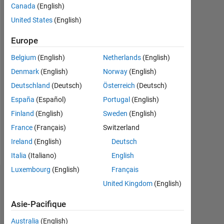
Canada
(English)
Actif
depuis
United States
(English)
2022
Europe
Followers:
Belgium
(English)
Netherlands
(English)
0
Denmark
(English)
Norway
(English)
Following:
Deutschland
(Deutsch)
Österreich
(Deutsch)
0
España
(Español)
Portugal
(English)
Finland
(English)
Sweden
(English)
Follow
France
(Français)
Switzerland
Message
Ireland
(English)
Deutsch
Italia
(Italiano)
English
Luxembourg
(English)
Français
Badges
United Kingdom
(English)
Richard
Asie-Pacifique
McCormack's
Badges
Australia
(English)