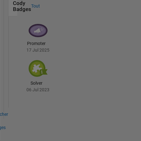
Cody
Tout
Badges
Promoter
17 Jul 2025
Solver
06 Jul 2023
icher
ges