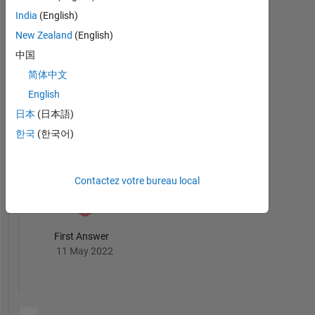
India
(English)
MATLAB
New Zealand
(English)
Answers
Tout
Badges
中国
简体中文
English
日本
(日本語)
한국
(한국어)
Knowledgeable Level 2
24 Aug 2023
Contactez votre bureau local
First Answer
11 May 2022