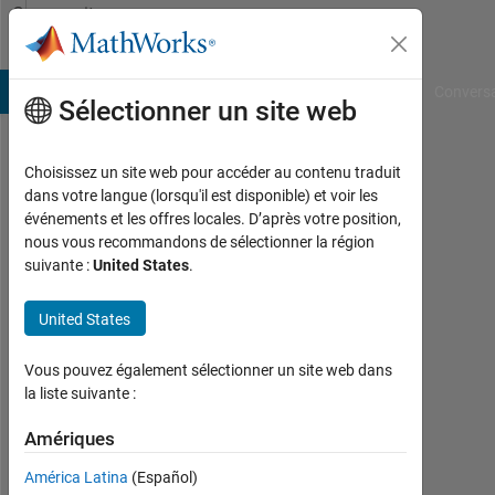
Passer au contenu
Community
Profile
B Answers
File Exchange
Cody
AI Chat Playground
Convers
Sélectionner un site web
Choisissez un site web pour accéder au contenu traduit
Richard
dans votre langue (lorsqu'il est disponible) et voir les
événements et les offres locales. D’après votre position,
McCormack
nous vous recommandons de sélectionner la région
suivante :
United States
.
MathWorks
United States
Last
seen:
Vous pouvez également sélectionner un site web dans
environ
la liste suivante :
un
Amériques
mois il
y a
América Latina
(Español)
|