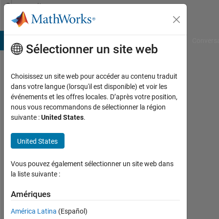
Passer au contenu
Community
Profile
B Answers
File Exchange
Cody
AI Chat Playground
Convers
Sélectionner un site web
Choisissez un site web pour accéder au contenu traduit
Richard
dans votre langue (lorsqu'il est disponible) et voir les
événements et les offres locales. D’après votre position,
McCormack
nous vous recommandons de sélectionner la région
suivante :
United States
.
MathWorks
United States
Actif
Vous pouvez également sélectionner un site web dans
depuis
la liste suivante :
2022
Amériques
Followers:
0
América Latina
(Español)