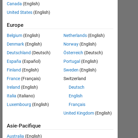
Canada
(English)
Following:
0
United States
(English)
Europe
Follow
Belgium
(English)
Netherlands
(English)
Message
Denmark
(English)
Norway
(English)
Deutschland
(Deutsch)
Österreich
(Deutsch)
España
(Español)
Portugal
(English)
Recommandations
Finland
(English)
Sweden
(English)
France
(Français)
Switzerland
Please
login
Ireland
(English)
Deutsch
to
Italia
(Italiano)
English
endorse
Luxembourg
(English)
Français
this
person
United Kingdom
(English)
in
Asie-Pacifique
a
skill
Australia
(English)