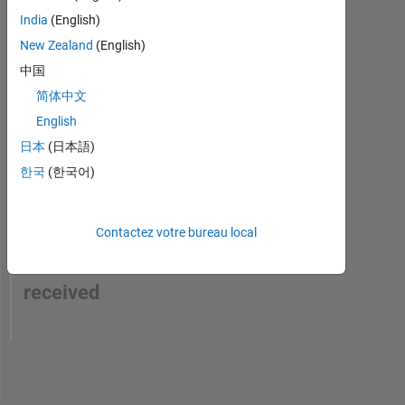
India
(English)
New Zealand
(English)
中国
简体中文
English
日本
(日本語)
한국
(한국어)
No
Contactez votre bureau local
Endorsements
received