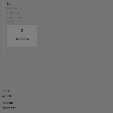
a...
environ un
an il y a |
2 réponses
| 0
2
réponses
Trust
Center
Marques
déposées