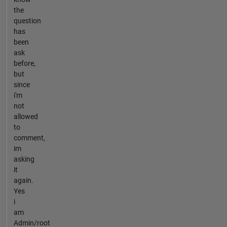
the
question
has
been
ask
before,
but
since
i'm
not
allowed
to
comment,
im
asking
it
again.
Yes
i
am
Admin/root