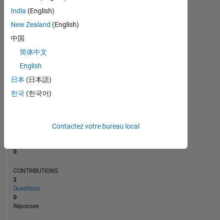
India
(English)
New Zealand
(English)
0
06/25
08/25
10/25
12/25
L
02/26
04/26
06/26
08/26
中国
CHRONOLOGIE
简体中文
English
日本
(日本語)
RANG
46
한국
(한국어)
296
of
302
028
Contactez votre bureau local
RÉPUTATION
0
CONTRIBUTIONS
2
Questions
0
Réponses