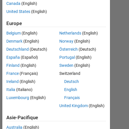
Canada
(English)
Following:
United States
(English)
0
Europe
Follow
Belgium
(English)
Netherlands
(English)
Denmark
(English)
Norway
(English)
Deutschland
(Deutsch)
Österreich
(Deutsch)
Tableau de bord
España
(Español)
Portugal
(English)
Finland
(English)
Sweden
(English)
Statistiques
France
(Français)
Switzerland
MATLAB Answers
Ireland
(English)
Deutsch
Italia
(Italiano)
English
-2
-1
3
2
Luxembourg
(English)
Français
United Kingdom
(English)
CONTRIBUTIONS
Asie-Pacifique
L
1
Australia
(English)