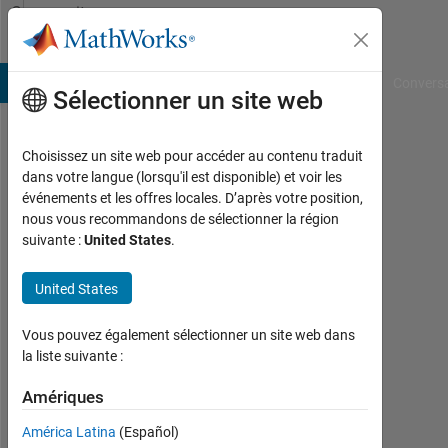
Passer au contenu
Community
Profile
B Answers
File Exchange
Cody
AI Chat Playground
Convers
Sélectionner un site web
Choisissez un site web pour accéder au contenu traduit
Henrik
dans votre langue (lorsqu'il est disponible) et voir les
événements et les offres locales. D’après votre position,
Last
nous vous recommandons de sélectionner la région
seen:
suivante :
United States
.
4
mois
United States
il y a
|
Actif
Vous pouvez également sélectionner un site web dans
depuis
la liste suivante :
2025
Amériques
Followers:
América Latina
(Español)
0