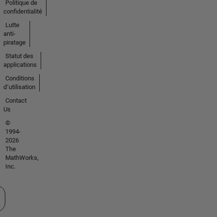
Politique de
confidentialité
Lutte
anti-
piratage
Statut des
applications
Conditions
d՚utilisation
Contact
Us
©
1994-
2026
The
MathWorks,
Inc.
tionner un site web