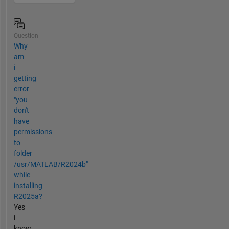
Question
Why
am
i
getting
error
"you
don't
have
permissions
to
folder
/usr/MATLAB/R2024b"
while
installing
R2025a?
Yes
i
know