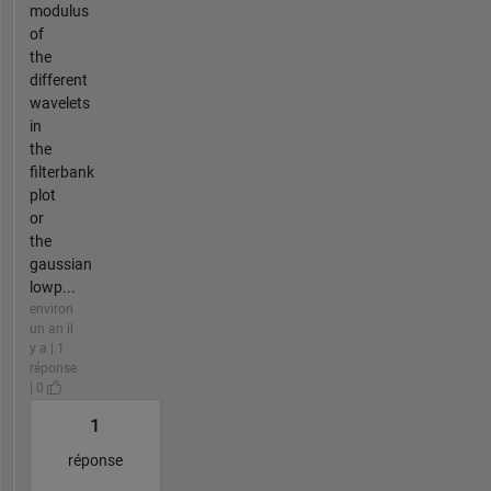
modulus
of
the
different
wavelets
in
the
filterbank
plot
or
the
gaussian
lowp...
environ
un an il
y a | 1
réponse
| 0
1
réponse