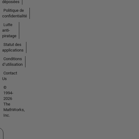
déposées
Politique de
confidentialité
Lutte
anti-
piratage
Statut des
applications
Conditions
d՚utilisation
Contact
Us
©
1994-
2026
The
MathWorks,
Inc.
tionner un site web