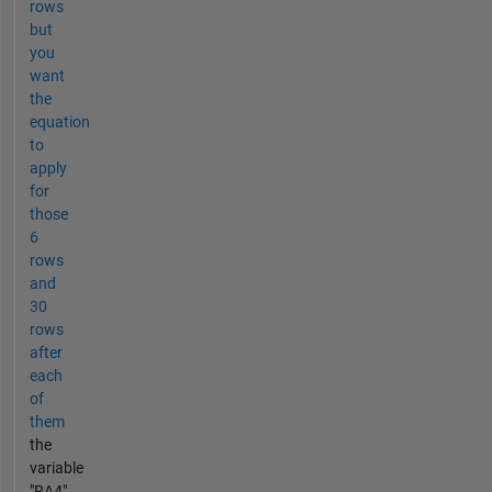
rows
but
you
want
the
equation
to
apply
for
those
6
rows
and
30
rows
after
each
of
them
the
variable
"RA4"