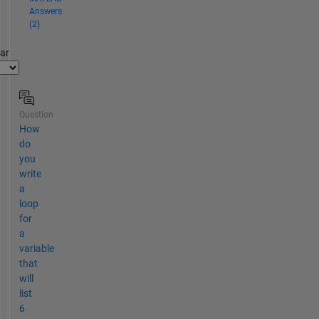
Answers
(2)
par
Question
How
do
you
write
a
loop
for
a
variable
that
will
list
6