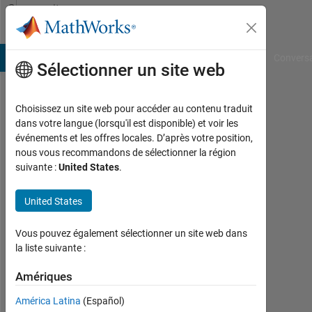
Passer au contenu
Community
Profile
B Answers
File Exchange
Cody
AI Chat Playground
Convers
Sélectionner un site web
Choisissez un site web pour accéder au contenu traduit
Mariana
dans votre langue (lorsqu'il est disponible) et voir les
événements et les offres locales. D’après votre position,
Guerrero
nous vous recommandons de sélectionner la région
suivante :
United States
.
Last
seen:
plus
United States
de 2
ans il
Vous pouvez également sélectionner un site web dans
y a
la liste suivante :
|
Actif
Amériques
depuis
América Latina
(Español)
2022