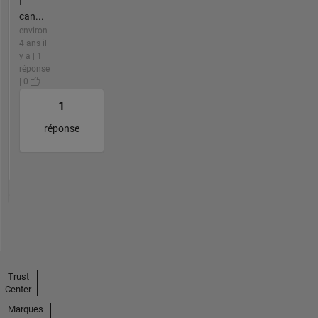
I
can...
environ
4 ans il
y a | 1
réponse
| 0
1
réponse
Trust
Center
Marques