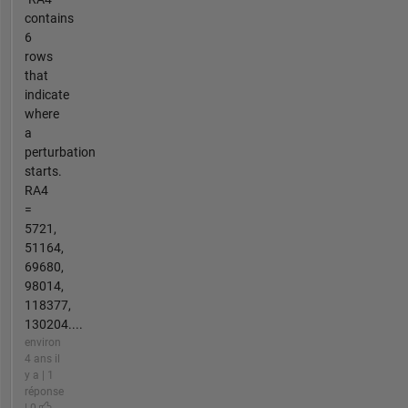
contains
6
rows
that
indicate
where
a
perturbation
starts.
RA4
=
5721,
51164,
69680,
98014,
118377,
130204....
environ
4 ans il
y a | 1
réponse