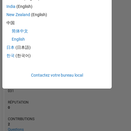
CONTRIBUTIONS
India
(English)
L
1
New Zealand
(English)
中国
简体中文
0
01/23
07/23
01/24
07/24
01/25
07/25
07/26
07/22
02/23
09/23
04/24
L
11/24
06/25
01/26
08/26
English
CHRONOLOGIE
日本
(日本語)
한국
(한국어)
RANG
79
Contactez votre bureau local
871
of
302
031
RÉPUTATION
0
CONTRIBUTIONS
2
Questions