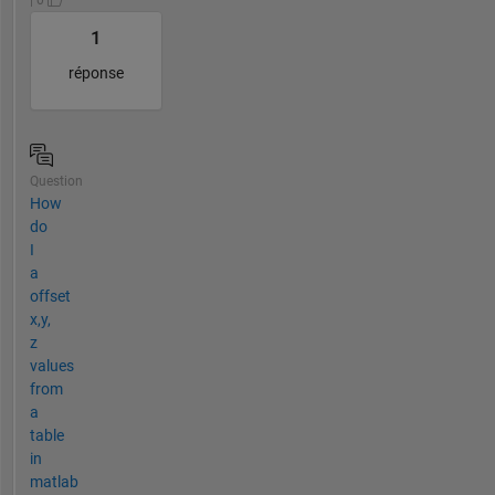
| 0
1
réponse
Question
How
do
I
a
offset
x,y,
z
values
from
a
table
in
matlab