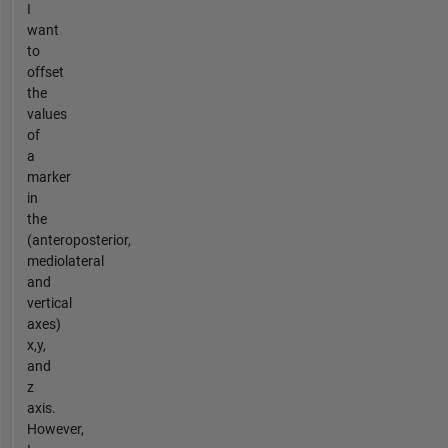
I
want
to
offset
the
values
of
a
marker
in
the
(anteroposterior,
mediolateral
and
vertical
axes)
x,y,
and
z
axis.
However,