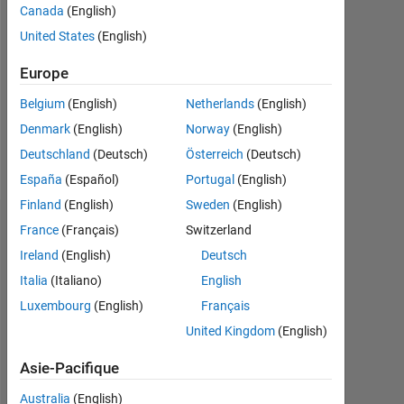
Canada
(English)
Followers:
United States
(English)
0
Europe
Following:
0
Belgium
(English)
Netherlands
(English)
Denmark
(English)
Norway
(English)
Follow
Deutschland
(Deutsch)
Österreich
(Deutsch)
España
(Español)
Portugal
(English)
Finland
(English)
Sweden
(English)
Tableau de bord
France
(Français)
Switzerland
Ireland
(English)
Deutsch
Statistiques
Italia
(Italiano)
English
Luxembourg
(English)
Français
MATLAB Answers
United Kingdom
(English)
-2
-1
3
2
Asie-Pacifique
Australia
(English)