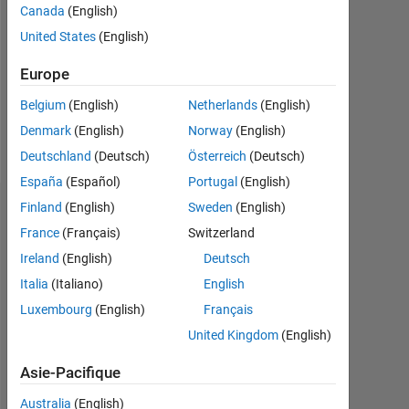
Followers:
Canada
(English)
0
United States
(English)
Following:
Europe
0
Belgium
(English)
Netherlands
(English)
Denmark
(English)
Norway
(English)
Follow
Deutschland
(Deutsch)
Österreich
(Deutsch)
España
(Español)
Portugal
(English)
Finland
(English)
Sweden
(English)
Tableau de bord
France
(Français)
Switzerland
Statistiques
Ireland
(English)
Deutsch
Italia
(Italiano)
English
MATLAB Answers
Luxembourg
(English)
Français
-10
30
-4
-2
-5
2
4
6
8
25
United Kingdom
(English)
20
Asie-Pacifique
15
Australia
(English)