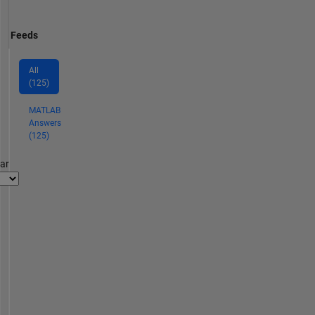
Feeds
All
(125)
MATLAB
Answers
(125)
par