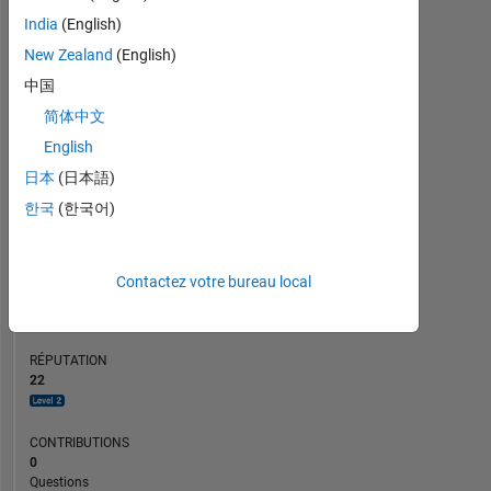
CONTRIBUTIONS
10
India
(English)
10
New Zealand
(English)
5
中国
0
简体中文
10/23
02/24
10/24
02/25
10/25
02/26
11/23
04/24
09/24
07/25
05/26
06/23
12/23
06/24
12/24
L
06/25
12/25
06/26
CHRONOLOGIE
English
日本
(日本語)
한국
(한국어)
RANG
2
690
of
Contactez votre bureau local
302
034
RÉPUTATION
22
CONTRIBUTIONS
0
Questions