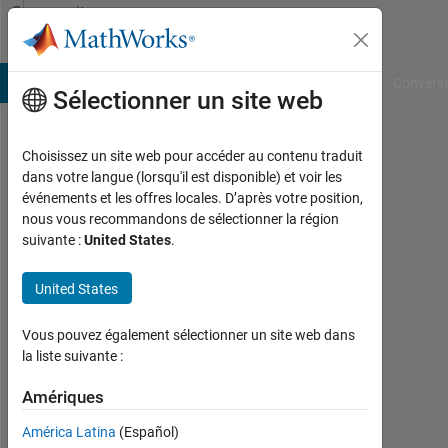
Passer au contenu
Community
Profile
B Answers
File Exchange
Cody
AI Chat Playground
Convers
Sélectionner un site web
Choisissez un site web pour accéder au contenu traduit
Vidhi
dans votre langue (lorsqu'il est disponible) et voir les
événements et les offres locales. D’après votre position,
Agarwal
nous vous recommandons de sélectionner la région
suivante :
United States
.
Last
seen:
environ
United States
un an il
y a
Vous pouvez également sélectionner un site web dans
|
la liste suivante :
Actif
depuis
Amériques
2023
América Latina
(Español)