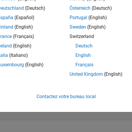
195 775
of 302 028
Deutschland
(Deutsch)
Österreich
(Deutsch)
España
(Español)
Portugal
(English)
RÉPUTATION
0
inland
(English)
Sweden
(English)
rance
(Français)
Switzerland
CONTRIBUTIO
2
Questions
reland
(English)
Deutsch
0
Réponses
talia
(Italiano)
English
ACCEPTATION
Luxembourg
(English)
Français
VOS RÉPONS
50.0%
7/25
09/25
L
11/25
01/26
03/26
05/26
07/26
United Kingdom
(English)
CHRONOLOGIE
VOTES REÇUS
0
Contactez votre bureau local