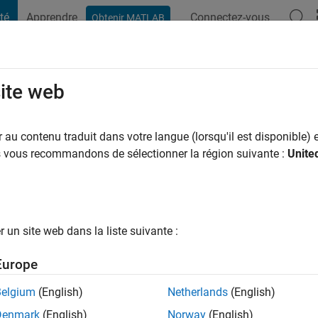
té
Apprendre
Connectez-vous
Obtenir MATLAB
t Playground
Conversaciones
Competiciones
Blogs
Publicac
site web
n il y a
|
Actif depuis 2024
au contenu traduit dans votre langue (lorsqu'il est disponible) e
ng:
0
us vous recommandons de sélectionner la région suivante :
Unite
un site web dans la liste suivante :
tions
Europe
Belgium
(English)
Netherlands
(English)
RANG
Denmark
(English)
Norway
(English)