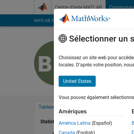
Passer au contenu
Centre d’aide MATLAB
Communau
MATLAB Answers
File Exchange
Cody
AI Cha
Sélectionner un 
Biyi Wang
Last seen: plus d'un a
Choisissez un site web pour accéder 
Followers:
0
Followi
locales. D’après votre position, no
Follow
United States
Vous pouvez également sélectionner 
Tableau de bord
Badges
Recommanda
Amériques
Statistiques
América Latina
(Español)
Canada
(English)
MATLAB Answers