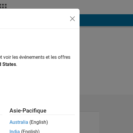
ión
Más
t voir les événements et les offres
d States
.
Asie-Pacifique
Australia
(English)
India
(English)