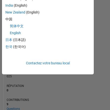
CONTRIBUTIONS
5
India
(English)
L
4
New Zealand
(English)
3
2
中国
1
简体中文
0
08/22
02/23
08/23
08/24
02/25
08/25
08/26
09/22
04/23
11/23
06/24
01/25
03/26
02/22
10/22
06/23
02/24
L
10/24
06/25
02/26
English
CHRONOLOGIE
日本
(日本語)
한국
(한국어)
RANG
87
Contactez votre bureau local
503
of
302
025
RÉPUTATION
0
CONTRIBUTIONS
9
Questions