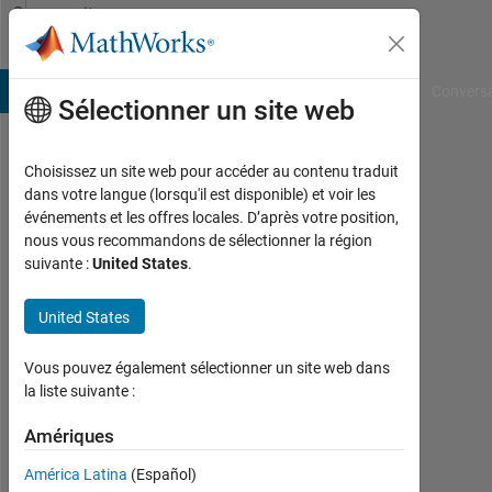
Passer au contenu
Community
Profile
B Answers
File Exchange
Cody
AI Chat Playground
Convers
Sélectionner un site web
Choisissez un site web pour accéder au contenu traduit
Eric
dans votre langue (lorsqu'il est disponible) et voir les
événements et les offres locales. D’après votre position,
Brown
nous vous recommandons de sélectionner la région
suivante :
United States
.
Last
seen:
plus
United States
de 4
ans il
Vous pouvez également sélectionner un site web dans
y a
la liste suivante :
|
Actif
Amériques
depuis
América Latina
(Español)
2022