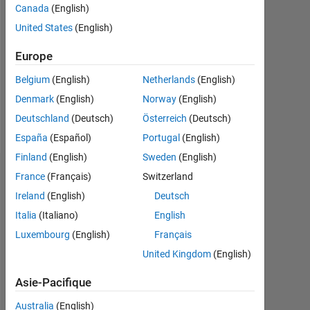
Canada
(English)
Followers:
United States
(English)
0
Europe
Following:
0
Belgium
(English)
Netherlands
(English)
Denmark
(English)
Norway
(English)
Follow
Deutschland
(Deutsch)
Österreich
(Deutsch)
España
(Español)
Portugal
(English)
Finland
(English)
Sweden
(English)
Tableau de bord
France
(Français)
Switzerland
Ireland
(English)
Deutsch
Statistiques
Italia
(Italiano)
English
Luxembourg
(English)
Français
MATLAB Answers
United Kingdom
(English)
10
-2
-1
9
8
Asie-Pacifique
7
Australia
(English)
6