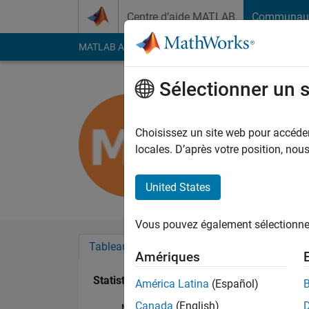
Passer au contenu
Centre d’aide MATLAB
Communau
MATLAB Answers
File Exchange
Cody
AI Cha
Sélectionner un 
Madison 
Last seen: 10 mois il
Choisissez un site web pour accéder 
Followers:
0
Followi
locales. D’après votre position, no
Follow
United States
Vous pouvez également sélectionner 
Tableau de bord
Badges
Recommanda
Amériques
Statistiques
América Latina
(Español)
Canada
(English)
MATLAB Answers