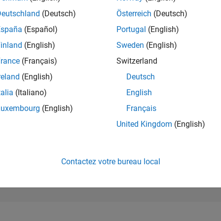
86 435
of 302 025
Deutschland
(Deutsch)
Österreich
(Deutsch)
España
(Español)
Portugal
(English)
RÉPUTATION
0
inland
(English)
Sweden
(English)
rance
(Français)
Switzerland
CONTRIBUTIO
1
Question
reland
(English)
Deutsch
0
Réponses
talia
(Italiano)
English
ACCEPTATION
Luxembourg
(English)
Français
VOS RÉPONS
100.0%
03/24
L
07/24
11/24
03/25
07/25
11/25
03/26
07/26
United Kingdom
(English)
CHRONOLOGIE
VOTES REÇUS
0
Contactez votre bureau local