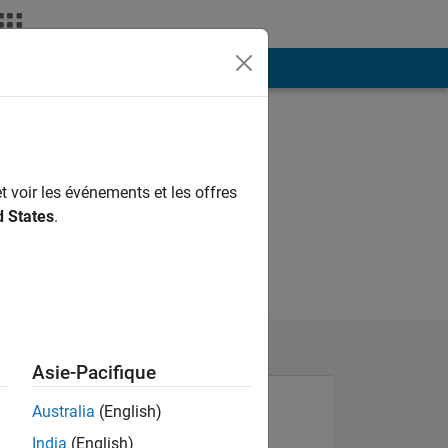
ión
Más
t voir les événements et les offres
d States
.
Asie-Pacifique
Australia
(English)
India
(English)