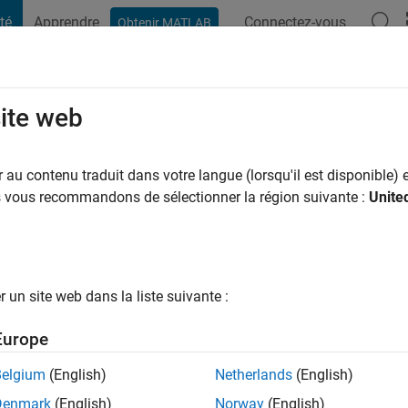
té
Apprendre
Connectez-vous
Obtenir MATLAB
t Playground
Conversaciones
Competiciones
Blogs
Publicac
site web
Cocker
 y a
|
Actif depuis 2022
au contenu traduit dans votre langue (lorsqu'il est disponible) e
ng:
0
us vous recommandons de sélectionner la région suivante :
Unite
un site web dans la liste suivante :
tions
Europe
Belgium
(English)
Netherlands
(English)
RANG
Denmark
(English)
Norway
(English)