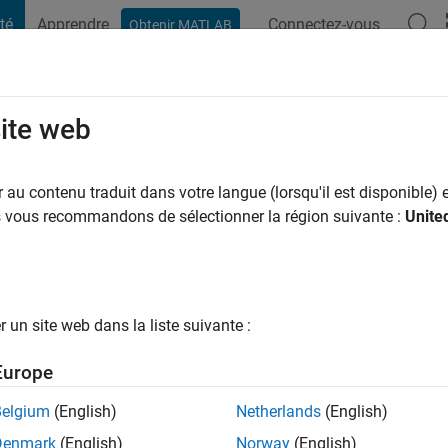
té
Apprendre
Connectez-vous
Obtenir MATLAB
t Playground
Conversaciones
Competiciones
Blogs
Publicac
site web
zli
ns il y a
|
Actif depuis 2022
au contenu traduit dans votre langue (lorsqu'il est disponible) e
ng:
0
us vous recommandons de sélectionner la région suivante :
Unite
un site web dans la liste suivante :
tions
Europe
Belgium
(English)
Netherlands
(English)
RANG
Denmark
(English)
Norway
(English)