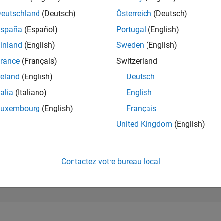
176 152
of 302 028
Deutschland
(Deutsch)
Österreich
(Deutsch)
España
(Español)
Portugal
(English)
RÉPUTATION
0
inland
(English)
Sweden
(English)
rance
(Français)
Switzerland
CONTRIBUTIO
5
Questions
reland
(English)
Deutsch
0
Réponses
talia
(Italiano)
English
ACCEPTATION
Luxembourg
(English)
Français
VOS RÉPONS
20.0%
6/24
10/24
L
02/25
06/25
10/25
02/26
06/26
United Kingdom
(English)
CHRONOLOGIE
VOTES REÇUS
0
Contactez votre bureau local