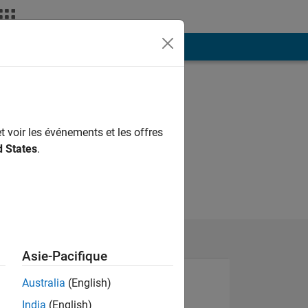
ión
Más
t voir les événements et les offres
d States
.
Asie-Pacifique
Australia
(English)
India
(English)