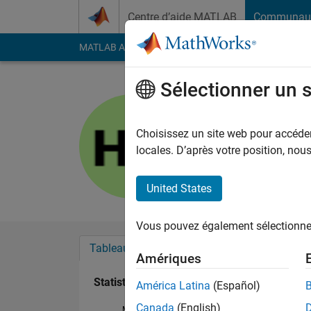
Passer au contenu
Centre d’aide MATLAB
Communau
MATLAB Answers
File Exchange
Cody
AI Cha
Sélectionner un 
Huseyin Hi
Last seen: environ 2 a
Choisissez un site web pour accéder 
Followers:
0
Followi
locales. D’après votre position, no
Follow
United States
Vous pouvez également sélectionner 
Tableau de bord
Badges
Recommanda
Amériques
Statistiques
América Latina
(Español)
Canada
(English)
MATLAB Answers