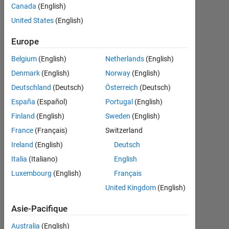
Canada
(English)
Follow
United States
(English)
Europe
Recommandations
Belgium
(English)
Netherlands
(English)
Denmark
(English)
Norway
(English)
Please
Deutschland
(Deutsch)
Österreich
(Deutsch)
login
to
España
(Español)
Portugal
(English)
endorse
Finland
(English)
Sweden
(English)
this
France
(Français)
Switzerland
person
in
Ireland
(English)
Deutsch
a
Italia
(Italiano)
English
skill
Luxembourg
(English)
Français
United Kingdom
(English)
Asie-Pacifique
Australia
(English)