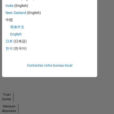
India
(English)
New Zealand
(English)
中国
简体中文
English
No
日本
(日本語)
Endorsements
한국
(한국어)
received
Contactez votre bureau local
Trust
Center
Marques
déposées