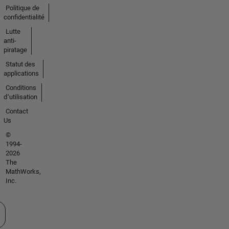
Politique de
confidentialité
Lutte
anti-
piratage
Statut des
applications
Conditions
d՚utilisation
Contact
Us
©
1994-
2026
The
MathWorks,
Inc.
tionner un site web