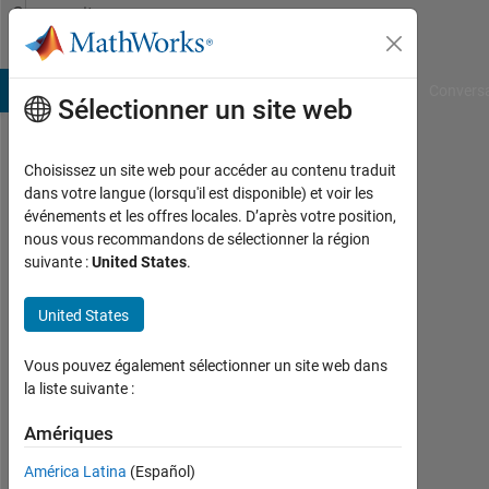
Passer au contenu
Community
Profile
B Answers
File Exchange
Cody
AI Chat Playground
Convers
Sélectionner un site web
Choisissez un site web pour accéder au contenu traduit
Dark
dans votre langue (lorsqu'il est disponible) et voir les
événements et les offres locales. D’après votre position,
Sorrow
nous vous recommandons de sélectionner la région
suivante :
United States
.
Actif
depuis
2022
United States
Followers:
Vous pouvez également sélectionner un site web dans
0
la liste suivante :
Following:
Amériques
0
América Latina
(Español)