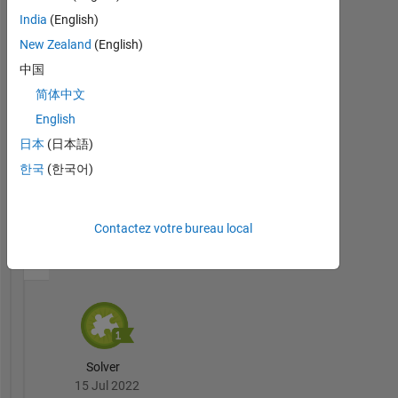
Knowledgeable Level 2
India
(English)
14 Jul 2022
New Zealand
(English)
中国
简体中文
English
First Answer
日本
(日本語)
23 Jun 2022
한국
(한국어)
Contactez votre bureau local
Cody
Tout
Badges
Solver
15 Jul 2022