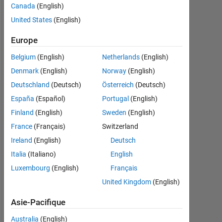
Canada
(English)
Following:
United States
(English)
0
Europe
Follow
Belgium
(English)
Netherlands
(English)
Denmark
(English)
Norway
(English)
Deutschland
(Deutsch)
Österreich
(Deutsch)
Badges
España
(Español)
Portugal
(English)
Finland
(English)
Sweden
(English)
Amritesh's
Badges
France
(Français)
Switzerland
Ireland
(English)
Deutsch
MATLAB
Italia
(Italiano)
English
Answers
Tout
Badges
Luxembourg
(English)
Français
United Kingdom
(English)
Asie-Pacifique
Australia
(English)