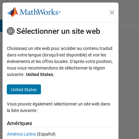
Passer au contenu
Community
Profile
B Answers
File Exchange
Cody
AI Chat Playground
Convers
Sélectionner un site web
Choisissez un site web pour accéder au contenu traduit
Amritesh
dans votre langue (lorsqu'il est disponible) et voir les
événements et les offres locales. D’après votre position,
Last
nous vous recommandons de sélectionner la région
seen:
suivante :
United States
.
environ
4 ans il
United States
y a
|
Actif
Vous pouvez également sélectionner un site web dans
depuis
la liste suivante :
2022
Amériques
Followers:
América Latina
(Español)
0