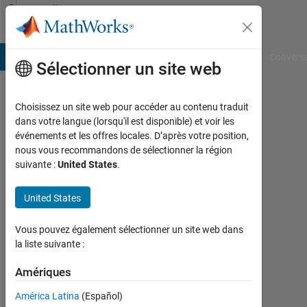
Passer au contenu
Community
Profile
B Answers
File Exchange
Cody
AI Chat Playground
Convers
Sélectionner un site web
Choisissez un site web pour accéder au contenu traduit
Amritesh
dans votre langue (lorsqu'il est disponible) et voir les
événements et les offres locales. D’après votre position,
Actif
nous vous recommandons de sélectionner la région
depuis
suivante :
United States
.
2022
United States
Followers:
0
Vous pouvez également sélectionner un site web dans
Following:
la liste suivante :
0
Amériques
América Latina
(Español)
Follow