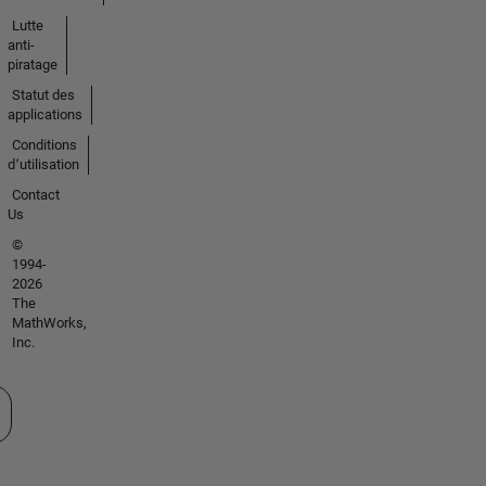
Lutte
anti-
piratage
Statut des
applications
Conditions
d՚utilisation
Contact
Us
©
1994-
2026
The
MathWorks,
Inc.
tionner un site web