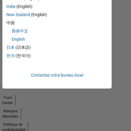
India
(English)
New Zealand
(English)
中国
简体中文
No
English
Endorsements
日本
(日本語)
received
한국
(한국어)
Contactez votre bureau local
Trust
Center
Marques
déposées
Politique de
confidentialité