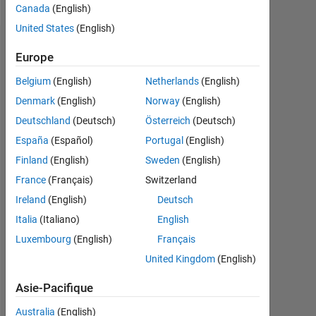
Canada
(English)
United States
(English)
Recommandations
Europe
Please
Belgium
(English)
Netherlands
(English)
login
Denmark
(English)
Norway
(English)
to
Deutschland
(Deutsch)
Österreich
(Deutsch)
endorse
this
España
(Español)
Portugal
(English)
person
Finland
(English)
Sweden
(English)
in
France
(Français)
Switzerland
a
skill
Ireland
(English)
Deutsch
Italia
(Italiano)
English
Luxembourg
(English)
Français
United Kingdom
(English)
Asie-Pacifique
Australia
(English)