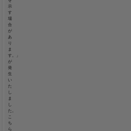
示
す
場
合
が
あ
り
ま
す。」
が
発
生
い
た
し
ま
し
た。
こ
ち
ら