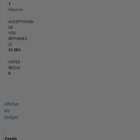
1
Réponse
ACCEPTATION
DE
VOS
RÉPONSES
31.58%
VOTES
REÇUS
0
Afficher
les
badges
Feeds