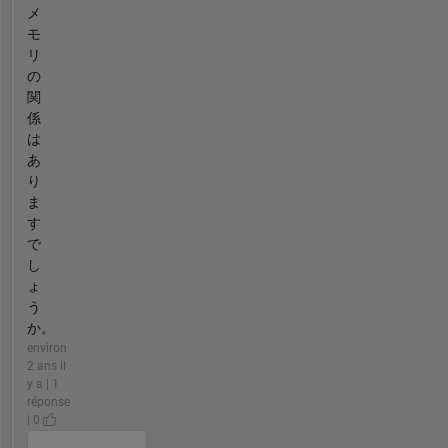
メ
モ
リ
の
関
係
は
あ
り
ま
す
で
し
ょ
う
か。
environ
2 ans il
y a | 1
réponse
| 0