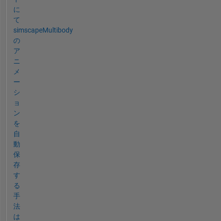
に
て
simscapeMultibody
の
ア
ニ
メ
ー
シ
ョ
ン
を
自
動
保
存
す
る
手
法
は