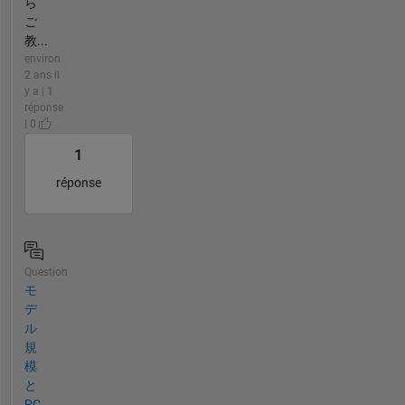
ら
ご
教...
environ
2 ans il
y a | 1
réponse
| 0
1
réponse
Question
モ
デ
ル
規
模
と
PC