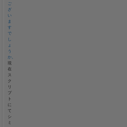
ご
ざ
い
ま
す
で
し
ょ
う
か。
現
在
ス
ク
リ
プ
ト
に
て
シ
ミ