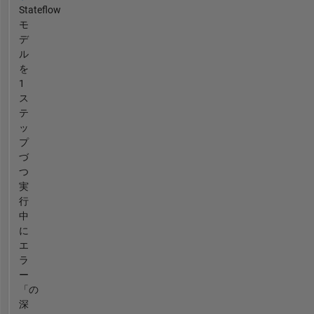
Stateflow
モ
デ
ル
を
1
ス
テ
ッ
プ
づ
つ
実
行
中
に
エ
ラ
ー
「の
深