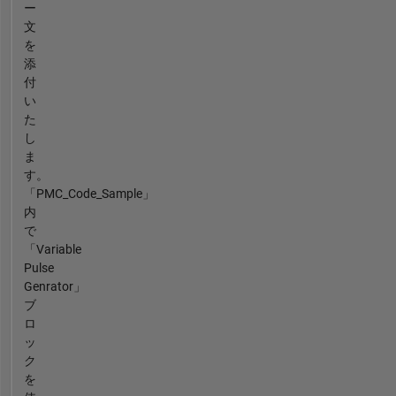
ー
文
を
添
付
い
た
し
ま
す。
「PMC_Code_Sample」
内
で
「Variable
Pulse
Genrator」
ブ
ロ
ッ
ク
を