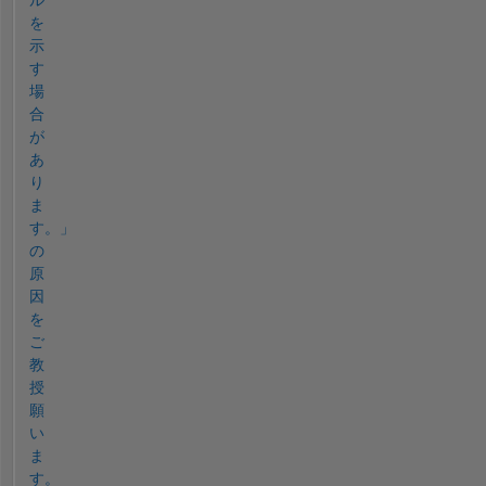
を
示
す
場
合
が
あ
り
ま
す。」
の
原
因
を
ご
教
授
願
い
ま
す。