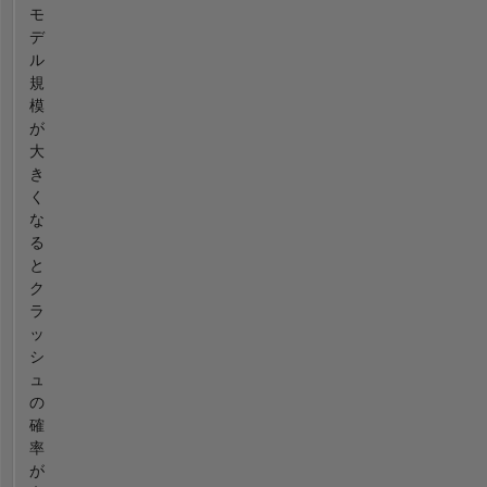
モ
デ
ル
規
模
が
大
き
く
な
る
と
ク
ラ
ッ
シ
ュ
の
確
率
が