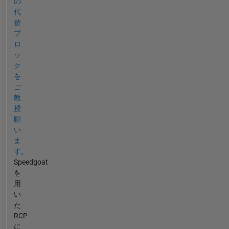
の
代
替
ブ
ロ
ッ
ク
を
ご
教
授
願
い
ま
す。
Speedgoat
を
用
い
た
RCP
に