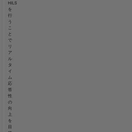
HILS
を
行
う
こ
と
で
リ
ア
ル
タ
イ
ム
応
答
性
の
向
上
を
目