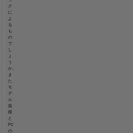
ク
に
よ
る
も
の
で
し
ょ
う
か。
ま
た
モ
デ
ル
規
模
と
PC
の