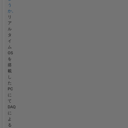
う
か。
リ
ア
ル
タ
イ
ム
OS
を
搭
載
し
た
PC
に
て
DAQ
に
よ
る