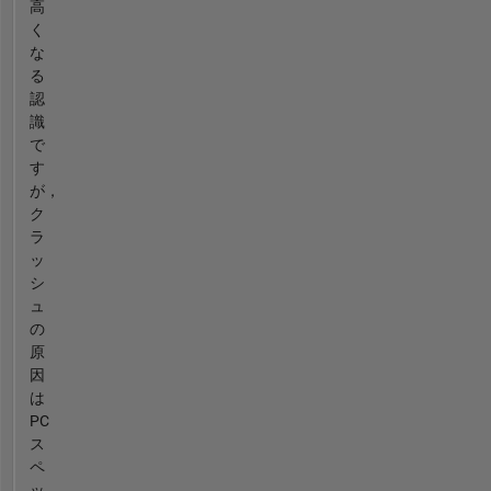
高
く
な
る
認
識
で
す
が，
ク
ラ
ッ
シ
ュ
の
原
因
は
PC
ス
ペ
ッ