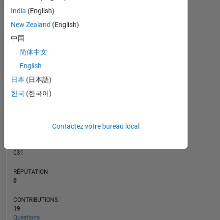
CONTRIBUTIONS
3
India
(English)
L
2
New Zealand
(English)
中国
1
简体中文
0
05/23
10/23
03/24
08/24
01/25
11/25
04/26
12/22
06/23
12/23
06/24
L
12/24
06/25
12/25
06/26
English
CHRONOLOGIE
日本
(日本語)
한국
(한국어)
RANG
180
Contactez votre bureau local
335
of
302
031
RÉPUTATION
0
CONTRIBUTIONS
19
Questions