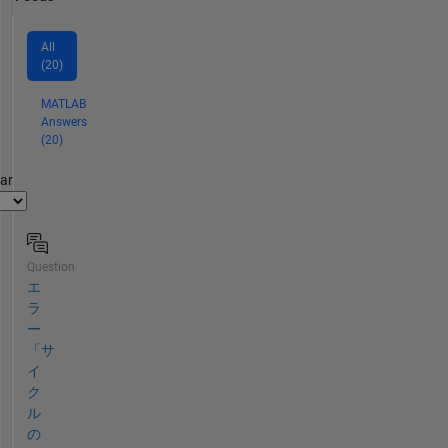
All
(20)
MATLAB
Answers
(20)
par
Question
エ
ラ
ー
「サ
イ
ク
ル
の