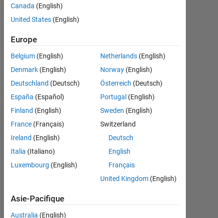
Canada
(English)
Followers:
United States
(English)
0
Europe
Following:
0
Belgium
(English)
Netherlands
(English)
Denmark
(English)
Norway
(English)
Follow
Deutschland
(Deutsch)
Österreich
(Deutsch)
España
(Español)
Portugal
(English)
Finland
(English)
Sweden
(English)
Tableau de bord
France
(Français)
Switzerland
Ireland
(English)
Deutsch
Statistiques
Italia
(Italiano)
English
Luxembourg
(English)
Français
MATLAB Answers
United Kingdom
(English)
-2
-1
6
5
Asie-Pacifique
4
Australia
(English)