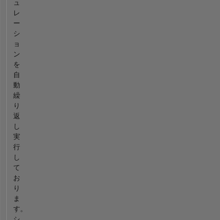
ュ
レ
ー
シ
ョ
ン
を
自
動
繰
り
返
し
実
行
し
て
お
り
ま
す。
シ