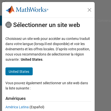
Passer au contenu
Community
Profile
B Answers
File Exchange
Cody
AI Chat Playground
Convers
Sélectionner un site web
Choisissez un site web pour accéder au contenu traduit
大
dans votre langue (lorsqu'il est disponible) et voir les
événements et les offres locales. D’après votre position,
輝
nous vous recommandons de sélectionner la région
suivante :
United States
.
Last
seen:
plus
United States
d'un
an il
Vous pouvez également sélectionner un site web dans
y a
la liste suivante :
|
Actif
Amériques
depuis
América Latina
(Español)
2022