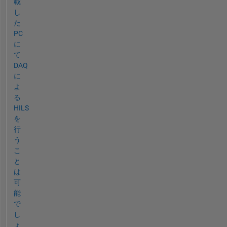
載
し
た
PC
に
て
DAQ
に
よ
る
HILS
を
行
う
こ
と
は
可
能
で
し
ょ