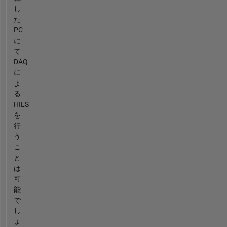
し
た
PC
に
て
DAQ
に
よ
る
HILS
を
行
う
こ
と
は
可
能
で
し
ょ