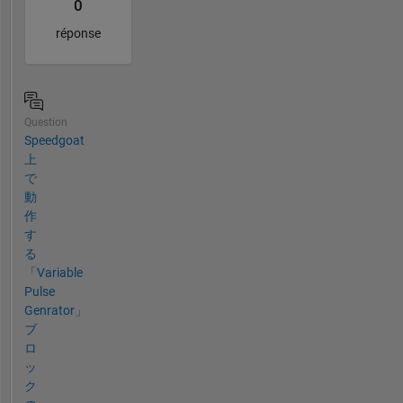
0
réponse
Question
Speedgoat
上
で
動
作
す
る
「Variable
Pulse
Genrator」
ブ
ロ
ッ
ク