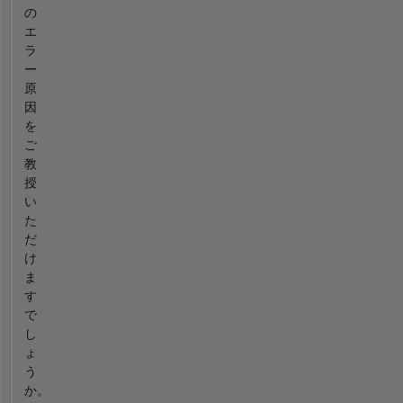
の
エ
ラ
ー
原
因
を
ご
教
授
い
た
だ
け
ま
す
で
し
ょ
う
か。