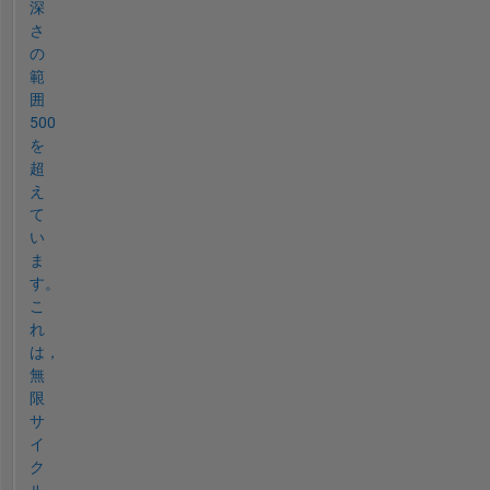
深
さ
の
範
囲
500
を
超
え
て
い
ま
す。
こ
れ
は，
無
限
サ
イ
ク
ル