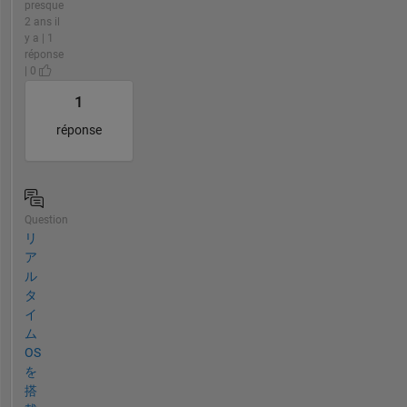
presque
2 ans il
y a | 1
réponse
| 0
1
réponse
Question
リ
ア
ル
タ
イ
ム
OS
を
搭