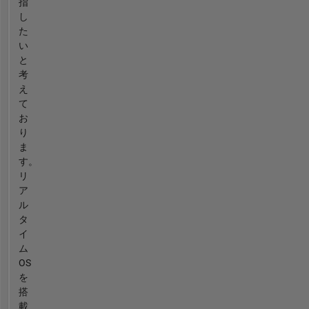
指
し
た
い
と
考
え
て
お
り
ま
す。
リ
ア
ル
タ
イ
ム
OS
を
搭
載