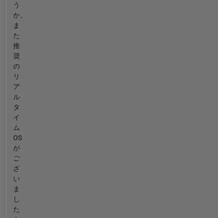
う
か。
ま
た
推
奨
の
リ
ア
ル
タ
イ
ム
OS
が
ご
ざ
い
ま
し
た