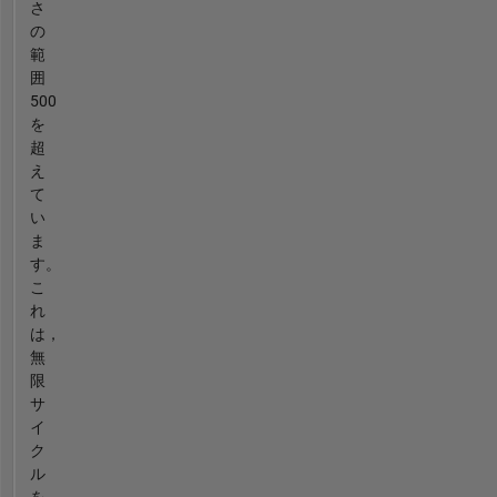
さ
の
範
囲
500
を
超
え
て
い
ま
す。
こ
れ
は，
無
限
サ
イ
ク
ル
を