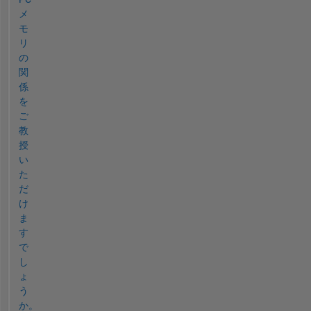
メ
モ
リ
の
関
係
を
ご
教
授
い
た
だ
け
ま
す
で
し
ょ
う
か。