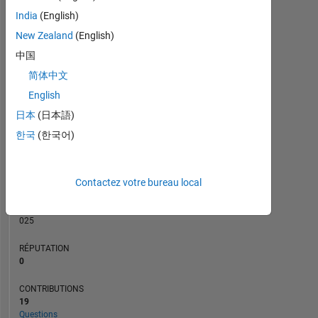
CONTRIBUTIONS
3
India
(English)
L
2
New Zealand
(English)
中国
1
简体中文
0
05/23
10/23
03/24
08/24
01/25
11/25
04/26
12/22
06/23
12/23
06/24
L
12/24
06/25
12/25
06/26
English
CHRONOLOGIE
日本
(日本語)
한국
(한국어)
RANG
180
Contactez votre bureau local
328
of
302
025
RÉPUTATION
0
CONTRIBUTIONS
19
Questions