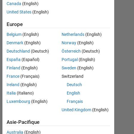
Canada
(English)
Followers:
United States
(English)
0
Europe
Following:
0
Belgium
(English)
Netherlands
(English)
Denmark
(English)
Norway
(English)
Follow
Deutschland
(Deutsch)
Österreich
(Deutsch)
España
(Español)
Portugal
(English)
Finland
(English)
Sweden
(English)
Tableau de bord
France
(Français)
Switzerland
Ireland
(English)
Deutsch
Statistiques
Italia
(Italiano)
English
Luxembourg
(English)
Français
MATLAB Answers
United Kingdom
(English)
-2
-1
6
5
Asie-Pacifique
4
Australia
(English)