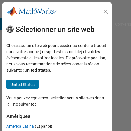
Passer au contenu
Community
Profile
B Answers
File Exchange
Cody
AI Chat Playground
Convers
Sélectionner un site web
Choisissez un site web pour accéder au contenu traduit
大
dans votre langue (lorsqu'il est disponible) et voir les
événements et les offres locales. D’après votre position,
輝
nous vous recommandons de sélectionner la région
suivante :
United States
.
Last
seen:
plus
United States
d'un
an il
Vous pouvez également sélectionner un site web dans
y a
la liste suivante :
|
Actif
Amériques
depuis
América Latina
(Español)
2022