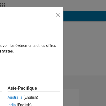
ión
Más
t voir les événements et les offres
d States
.
Asie-Pacifique
Australia
(English)
India
(English)