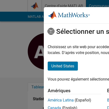
Passer au contenu
Centre d’aide MATLAB
Communau
MATLAB Answers
File Exchange
Cody
AI Cha
Sélectionner un 
Abhishek
Last seen: plus de 2 a
Choisissez un site web pour accéder 
Followers:
0
Followi
locales. D’après votre position, no
Follow
United States
Vous pouvez également sélectionner 
Tableau de bord
Badges
Recommanda
Amériques
Statistiques
América Latina
(Español)
Canada
(English)
MATLAB Answers