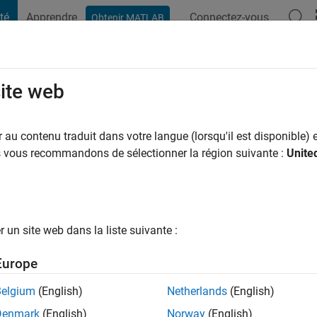
té
Apprendre
Connectez-vous
Obtenir MATLAB
t Playground
Conversaciones
Competiciones
Blogs
Publicac
site web
ns il y a
|
Actif depuis 2022
au contenu traduit dans votre langue (lorsqu'il est disponible) e
ng:
0
us vous recommandons de sélectionner la région suivante :
Unite
un site web dans la liste suivante :
tions
Europe
Belgium
(English)
Netherlands
(English)
RANG
Denmark
(English)
Norway
(English)