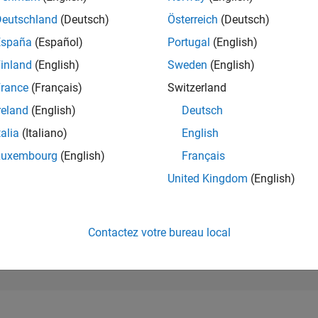
78 779
of 302 028
Deutschland
(Deutsch)
Österreich
(Deutsch)
España
(Español)
Portugal
(English)
RÉPUTATION
0
inland
(English)
Sweden
(English)
rance
(Français)
Switzerland
CONTRIBUTIO
1
Question
reland
(English)
Deutsch
0
Réponses
talia
(Italiano)
English
ACCEPTATION
Luxembourg
(English)
Français
VOS RÉPONS
0.0%
/24
08/24
L
12/24
04/25
08/25
12/25
04/26
08/26
United Kingdom
(English)
CHRONOLOGIE
VOTES REÇUS
0
Contactez votre bureau local