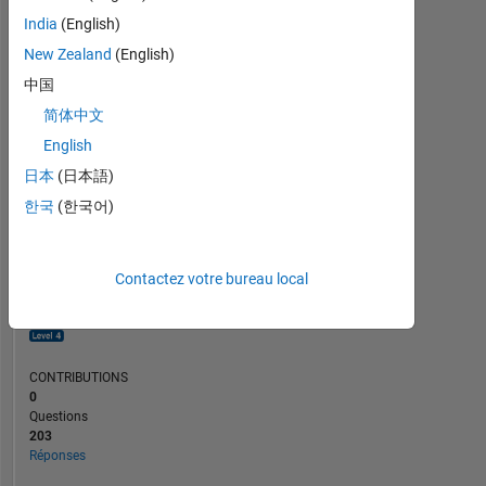
10
India
(English)
5
New Zealand
(English)
0
02/24
06/24
10/24
02/25
10/25
02/26
06/26
10/23
03/24
08/24
01/25
L
06/25
11/25
04/26
中国
CHRONOLOGIE
简体中文
English
日本
(日本語)
RANG
402
한국
(한국어)
of
302
031
Contactez votre bureau local
RÉPUTATION
202
CONTRIBUTIONS
0
Questions
203
Réponses