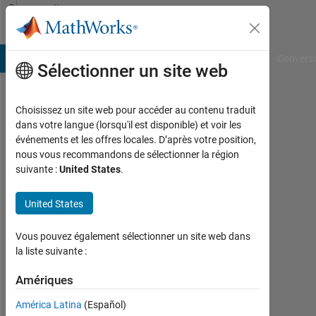
Passer au contenu
Community
Profile
B Answers
File Exchange
Cody
AI Chat Playground
Convers
Sélectionner un site web
Choisissez un site web pour accéder au contenu traduit
Shubham
dans votre langue (lorsqu'il est disponible) et voir les
événements et les offres locales. D’après votre position,
Last
nous vous recommandons de sélectionner la région
seen:
suivante :
United States
.
presque
2 ans il
United States
y a
|
Actif
Vous pouvez également sélectionner un site web dans
depuis
la liste suivante :
2023
Amériques
Followers:
América Latina
(Español)
0