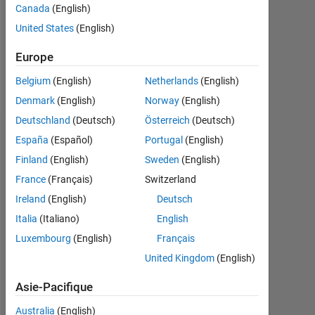
Canada
(English)
Following:
United States
(English)
0
Europe
Follow
Belgium
(English)
Netherlands
(English)
Denmark
(English)
Norway
(English)
Deutschland
(Deutsch)
Österreich
(Deutsch)
Tableau de bord
España
(Español)
Portugal
(English)
Finland
(English)
Sweden
(English)
Statistiques
France
(Français)
Switzerland
MATLAB Answers
Ireland
(English)
Deutsch
Italia
(Italiano)
English
-10
40
-5
35
Luxembourg
(English)
Français
30
United Kingdom
(English)
CONTRIBUTIONS
25
20
Asie-Pacifique
10
15
Australia
(English)