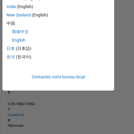
1
India
(English)
New Zealand
(English)
0
09/23
02/24
07/24
12/24
05/25
03/26
08/26
04/23
10/23
04/24
10/24
L
04/25
10/25
04/26
中国
CHRONOLOGIE
简体中文
English
日本
(日本語)
RANG
184
한국
(한국어)
663
of
302
031
Contactez votre bureau local
RÉPUTATION
0
CONTRIBUTIONS
7
Questions
0
Réponses