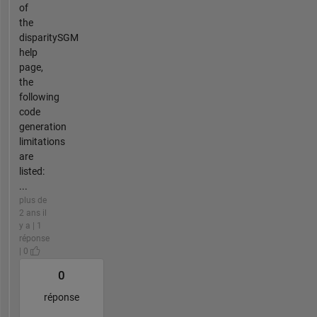
of
the
disparitySGM
help
page,
the
following
code
generation
limitations
are
listed:
...
plus de
2 ans il
y a | 1
réponse
| 0
0
réponse