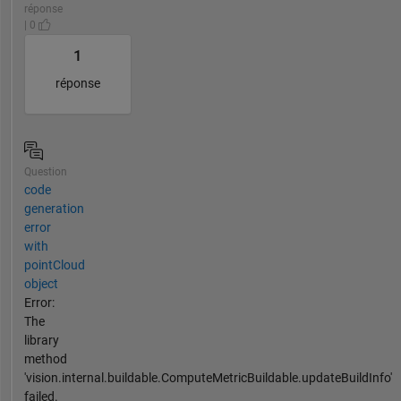
réponse
| 0
1
réponse
Question
code
generation
error
with
pointCloud
object
Error:
The
library
method
'vision.internal.buildable.ComputeMetricBuildable.updateBuildInfo'
failed.