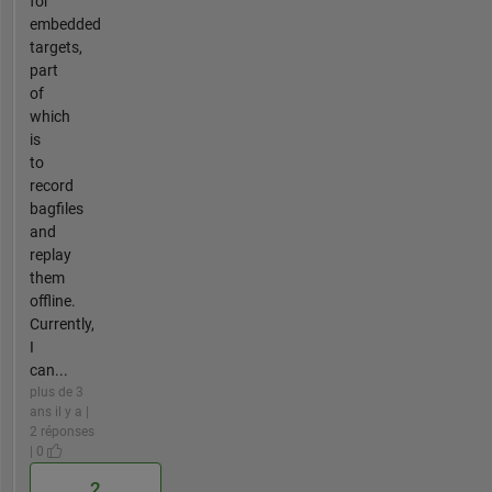
for
embedded
targets,
part
of
which
is
to
record
bagfiles
and
replay
them
offline.
Currently,
I
can...
plus de 3
ans il y a |
2 réponses
| 0
2