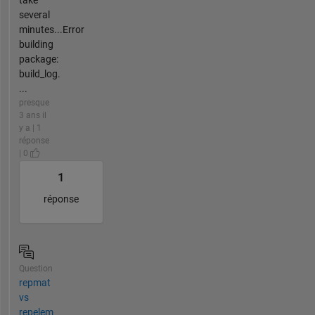
several
minutes...Error
building
package:
build_log.
...
presque
3 ans il
y a | 1
réponse
| 0
1
réponse
Question
repmat
vs
repelem