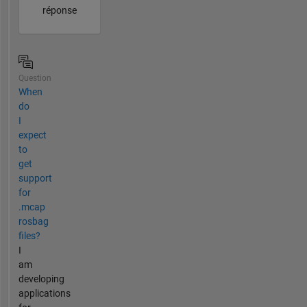
réponse
Question
When
do
I
expect
to
get
support
for
.mcap
rosbag
files?
I
am
developing
applications