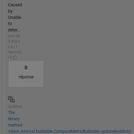
Caused
by:
Unable
to
deter...
plus de
3 ans il
y a | 1
réponse
| 0
0
réponse
Question
The
library
method
'vision.internal.buildable.ComputeMetricBuildable.updateBuildInfo'