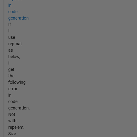
in
code
generation
If
I
use
repmat
as
below,
I
get
the
following
error
in
code
generation.
Not
with
repelem.
Size