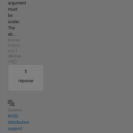
argument
must
be
scalar.
The
ab...
environ
3 ans il
y a | 1
réponse
| 0
1
réponse
Question
ROS2
distribution
support: