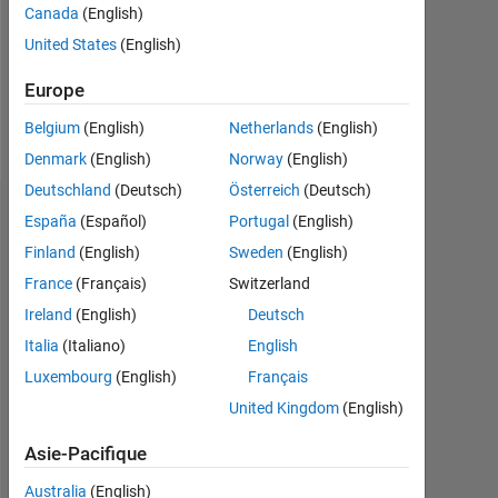
Canada
(English)
Following:
United States
(English)
0
Europe
Follow
Belgium
(English)
Netherlands
(English)
Denmark
(English)
Norway
(English)
Deutschland
(Deutsch)
Österreich
(Deutsch)
Tableau de bord
España
(Español)
Portugal
(English)
Finland
(English)
Sweden
(English)
Statistiques
France
(Français)
Switzerland
MATLAB Answers
Ireland
(English)
Deutsch
Italia
(Italiano)
English
-2
-1
5
4
Luxembourg
(English)
Français
United Kingdom
(English)
3
CONTRIBUTIONS
Asie-Pacifique
L
2
Australia
(English)