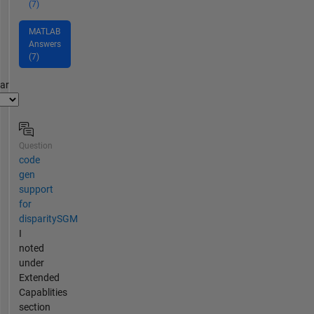
(7)
MATLAB
Answers
(7)
par
Question
code
gen
support
for
disparitySGM
I
noted
under
Extended
Capablities
section