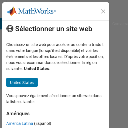
Passer au contenu
Community
Profile
B Answers
File Exchange
Cody
AI Chat Playground
Convers
Sélectionner un site web
Choisissez un site web pour accéder au contenu traduit
Andinet
dans votre langue (lorsqu'il est disponible) et voir les
événements et les offres locales. D’après votre position,
Last
nous vous recommandons de sélectionner la région
seen:
suivante :
United States
.
environ
2 ans il
United States
y a
|
Actif
Vous pouvez également sélectionner un site web dans
depuis
la liste suivante :
2023
Amériques
Followers:
América Latina
(Español)
0