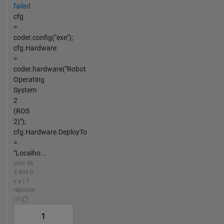
failed
cfg
=
coder.config("exe");
cfg.Hardware
=
coder.hardware("Robot
Operating
System
2
(ROS
2)");
cfg.Hardware.DeployTo
=
"Localho...
plus de
3 ans il
y a | 1
réponse
| 0
1