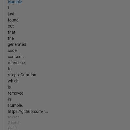
Humble
I
just
found
out
that
the
generated
code
contains
reference
to
rclcpp::Duration
which
is
removed
in
Humble.
https://github.com/r...
environ
3 ans il
y a | 1