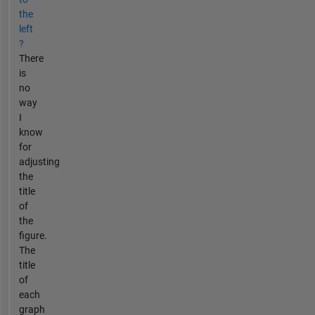
the
left
?
There
is
no
way
I
know
for
adjusting
the
title
of
the
figure.
The
title
of
each
graph