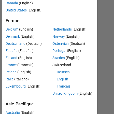
Followers:
Canada
(English)
0
United States
(English)
Following:
Europe
0
Belgium
(English)
Netherlands
(English)
Denmark
(English)
Norway
(English)
Follow
Deutschland
(Deutsch)
Österreich
(Deutsch)
Message
España
(Español)
Portugal
(English)
Finland
(English)
Sweden
(English)
France
(Français)
Switzerland
Tableau de bord
Ireland
(English)
Deutsch
Italia
(Italiano)
English
Statistiques
Luxembourg
(English)
Français
MATLAB Answers
United Kingdom
(English)
-2
-1
4
3
Asie-Pacifique
Australia
(English)