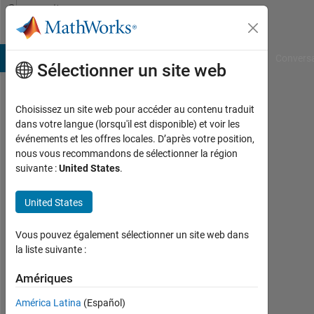
Passer au contenu
Community
Profile
B Answers
File Exchange
Cody
AI Chat Playground
Convers
Sélectionner un site web
Choisissez un site web pour accéder au contenu traduit
Dimitrios
dans votre langue (lorsqu'il est disponible) et voir les
événements et les offres locales. D’après votre position,
Patikas
nous vous recommandons de sélectionner la région
suivante :
United States
.
Last
seen:
presque
United States
2 ans il
y a
Vous pouvez également sélectionner un site web dans
|
la liste suivante :
Actif
depuis
Amériques
2022
América Latina
(Español)