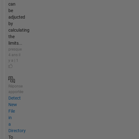
can
be
adjucted
by
calculating
the
limits...
presque
4 ans il
y a | 1
Réponse
apportée
Detect
New
File
in
a
Directory
To