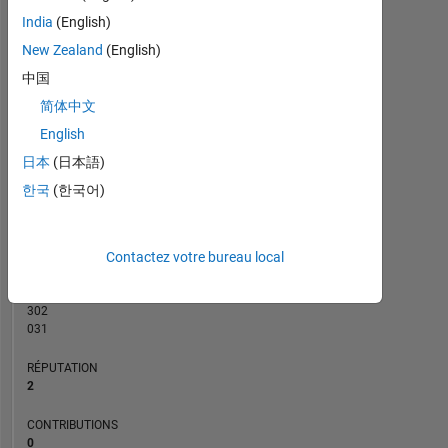
CONTRIBUTIONS
2
India
(English)
L
New Zealand
(English)
1
中国
简体中文
0
English
01/23
06/23
11/23
04/24
09/24
02/25
12/25
05/26
02/23
08/23
02/24
08/24
08/25
08/26
08/22
03/23
10/23
05/24
L
12/24
07/25
02/26
日本
(日本語)
CHRONOLOGIE
한국
(한국어)
RANG
Contactez votre bureau local
19
124
of
302
031
RÉPUTATION
2
CONTRIBUTIONS
0