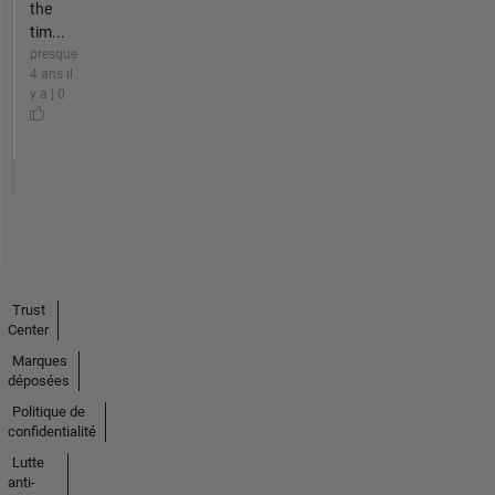
the
tim...
presque
4 ans il
y a | 0
Trust
Center
Marques
déposées
Politique de
confidentialité
Lutte
anti-