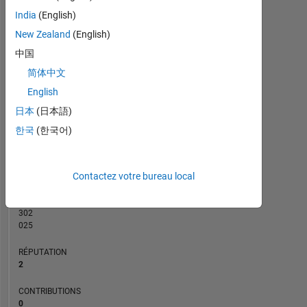
CONTRIBUTIONS
2
India
(English)
L
New Zealand
(English)
1
中国
简体中文
0
English
01/23
06/23
11/23
04/24
09/24
02/25
12/25
05/26
02/23
08/23
02/24
08/24
08/25
08/26
08/22
03/23
10/23
05/24
L
12/24
07/25
02/26
日本
(日本語)
CHRONOLOGIE
한국
(한국어)
RANG
Contactez votre bureau local
19
123
of
302
025
RÉPUTATION
2
CONTRIBUTIONS
0