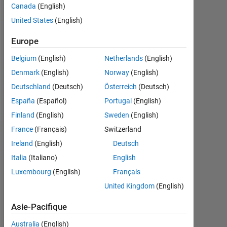
Followers:
Canada
(English)
0
United States
(English)
Following:
Europe
0
Belgium
(English)
Netherlands
(English)
Denmark
(English)
Norway
(English)
Follow
Deutschland
(Deutsch)
Österreich
(Deutsch)
Message
España
(Español)
Portugal
(English)
Finland
(English)
Sweden
(English)
France
(Français)
Switzerland
Tableau de bord
Ireland
(English)
Deutsch
Italia
(Italiano)
English
Statistiques
Luxembourg
(English)
Français
MATLAB Answers
United Kingdom
(English)
-2
-1
4
3
Asie-Pacifique
Australia
(English)