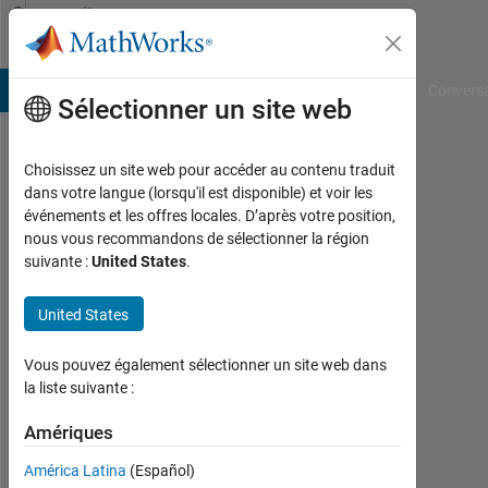
Passer au contenu
Community
Profile
B Answers
File Exchange
Cody
AI Chat Playground
Convers
Sélectionner un site web
Choisissez un site web pour accéder au contenu traduit
Dimitrios
dans votre langue (lorsqu'il est disponible) et voir les
événements et les offres locales. D’après votre position,
Patikas
nous vous recommandons de sélectionner la région
suivante :
United States
.
Last
seen:
presque
United States
2 ans il
y a
Vous pouvez également sélectionner un site web dans
|
la liste suivante :
Actif
depuis
Amériques
2022
América Latina
(Español)