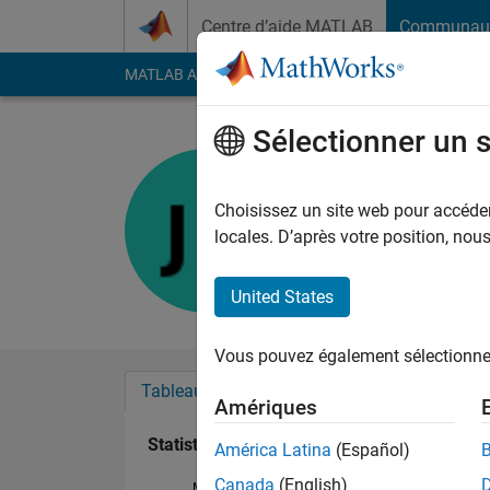
Passer au contenu
Centre d’aide MATLAB
Communau
MATLAB Answers
File Exchange
Cody
AI Cha
Sélectionner un 
JAYARAM
Last seen: plus d'un a
Choisissez un site web pour accéder 
Followers:
0
Followi
locales. D’après votre position, no
Follow
United States
Vous pouvez également sélectionner 
Tableau de bord
Badges
Recommanda
Amériques
Statistiques
América Latina
(Español)
Canada
(English)
MATLAB Answers