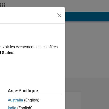
ión
Más
t voir les événements et les offres
d States
.
Asie-Pacifique
Australia
(English)
India
(English)