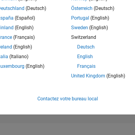
198 072
of 302 025
Deutschland
(Deutsch)
Österreich
(Deutsch)
España
(Español)
Portugal
(English)
RÉPUTATION
0
inland
(English)
Sweden
(English)
rance
(Français)
Switzerland
CONTRIBUTIO
1
Question
reland
(English)
Deutsch
0
Réponses
talia
(Italiano)
English
ACCEPTATION
Luxembourg
(English)
Français
VOS RÉPONS
0.0%
25
10/25
L
12/25
02/26
04/26
06/26
08/26
United Kingdom
(English)
CHRONOLOGIE
VOTES REÇUS
0
Contactez votre bureau local