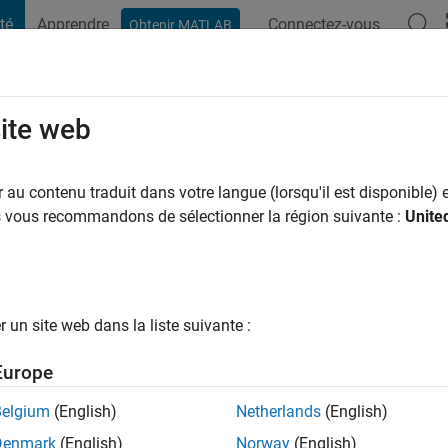
té
Apprendre
Connectez-vous
Obtenir MATLAB
t Playground
Conversaciones
Competiciones
Blogs
Publicac
site web
 PRAKASH
n il y a
|
Actif depuis 2024
au contenu traduit dans votre langue (lorsqu'il est disponible) e
ng:
0
us vous recommandons de sélectionner la région suivante :
Unite
un site web dans la liste suivante :
tions
Europe
Belgium
(English)
Netherlands
(English)
RANG
Denmark
(English)
Norway
(English)