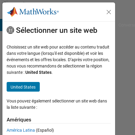
Passer au contenu
Community
Profile
B Answers
File Exchange
Cody
AI Chat Playground
Convers
Sélectionner un site web
Choisissez un site web pour accéder au contenu traduit
Mohamed
dans votre langue (lorsqu'il est disponible) et voir les
événements et les offres locales. D’après votre position,
Actif
nous vous recommandons de sélectionner la région
depuis
suivante :
United States
.
2023
United States
Followers:
0
Vous pouvez également sélectionner un site web dans
Following:
la liste suivante :
0
Amériques
América Latina
(Español)
Follow