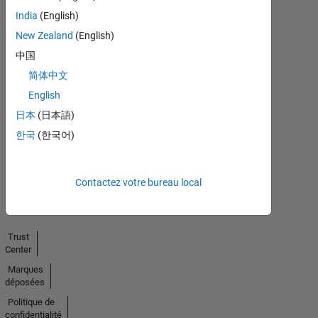
India
(English)
New Zealand
(English)
中国
简体中文
No
English
Endorsements
日本
(日本語)
received
한국
(한국어)
Contactez votre bureau local
Trust
Center
Marques
déposées
Politique de
confidentialité