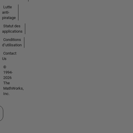
Lutte
anti-
piratage
Statut des
applications
Conditions
d՚utilisation
Contact
Us
©
1994-
2026
The
MathWorks,
Inc.
tionner un site web