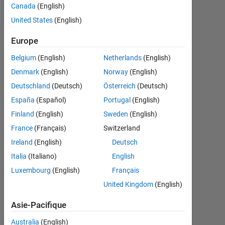
Canada
(English)
United States
(English)
Recommandations
Europe
Please
Belgium
(English)
Netherlands
(English)
login
Denmark
(English)
Norway
(English)
to
Deutschland
(Deutsch)
Österreich
(Deutsch)
endorse
this
España
(Español)
Portugal
(English)
person
Finland
(English)
Sweden
(English)
in
France
(Français)
Switzerland
a
skill
Ireland
(English)
Deutsch
Italia
(Italiano)
English
Luxembourg
(English)
Français
United Kingdom
(English)
Asie-Pacifique
Australia
(English)