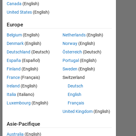
0
Canada
(English)
United States
(English)
Following:
0
Europe
Belgium
(English)
Netherlands
(English)
Follow
Denmark
(English)
Norway
(English)
Deutschland
(Deutsch)
Österreich
(Deutsch)
España
(Español)
Portugal
(English)
Tableau de bord
Finland
(English)
Sweden
(English)
France
(Français)
Switzerland
Statistiques
Ireland
(English)
Deutsch
MATLAB Answers
Italia
(Italiano)
English
Luxembourg
(English)
Français
-2
-1
3
2
United Kingdom
(English)
CONTRIBUTIONS
Asie-Pacifique
L
1
Australia
(English)