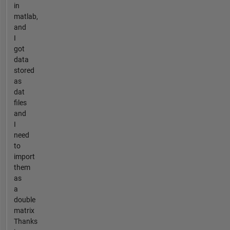
in
matlab,
and
I
got
data
stored
as
dat
files
and
I
need
to
import
them
as
a
double
matrix
Thanks