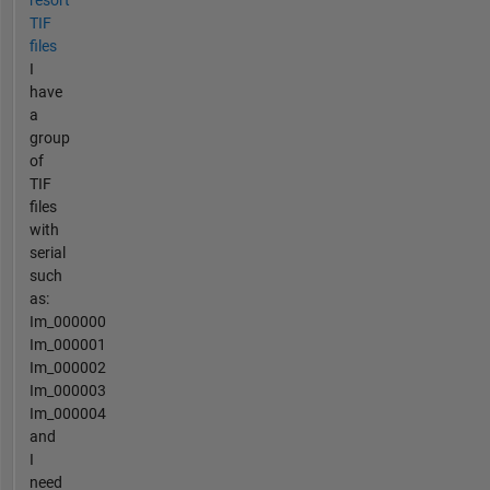
TIF
files
I
have
a
group
of
TIF
files
with
serial
such
as:
Im_000000
Im_000001
Im_000002
Im_000003
Im_000004
and
I
need