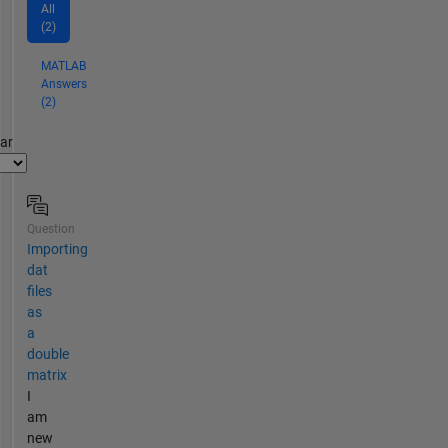
All
(2)
MATLAB
Answers
(2)
par
Question
Importing
dat
files
as
a
double
matrix
I
am
new