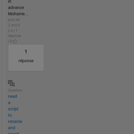
in
advance
Mohame...
plus de
2 ans il
y a | 1
réponse
| 0
1
réponse
Question
need
a
script
to
rename
and
resort