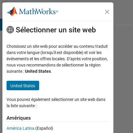
Passer au contenu
Community
Profile
B Answers
File Exchange
Cody
AI Chat Playground
Convers
Sélectionner un site web
Choisissez un site web pour accéder au contenu traduit
Mohamed
dans votre langue (lorsqu'il est disponible) et voir les
événements et les offres locales. D’après votre position,
Last
nous vous recommandons de sélectionner la région
seen:
suivante :
United States
.
plus
de 2
United States
ans il
y a
|
Vous pouvez également sélectionner un site web dans
Actif
la liste suivante :
depuis
2023
Amériques
América Latina
(Español)
Followers: