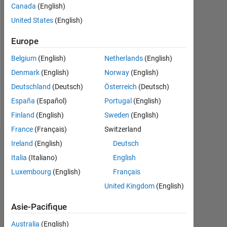
0
Canada
(English)
United States
(English)
Follow
Europe
Message
Belgium
(English)
Netherlands
(English)
Asst.
prof.
Denmark
(English)
Norway
(English)
Professional
Deutschland
(Deutsch)
Österreich
(Deutsch)
Interests:
España
(Español)
Portugal
(English)
neural
Afficher
net,Pattern
Finland
(English)
Sweden
(English)
plus
Classification,GA
France
(Français)
Switzerland
Ireland
(English)
Deutsch
Tableau de bord
Italia
(Italiano)
English
Statistiques
Luxembourg
(English)
Français
United Kingdom
(English)
MATLAB Answers
Asie-Pacifique
10
-2
-1
9
8
Australia
(English)