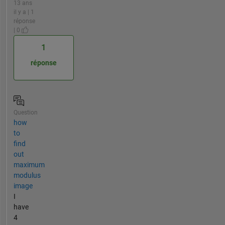
13 ans
il y a | 1
réponse
| 0
1
réponse
Question
how
to
find
out
maximum
modulus
image
I
have
4