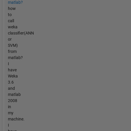
matlab?
how
to
call
weka
classifier(ANN
or
SVM)
from
matlab?
I
have
Weka
3.6
and
matlab
2008
in
my
machine.
I