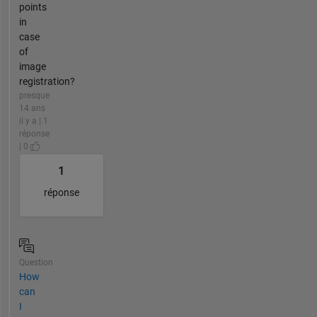
points
in
case
of
image
registration?
presque
14 ans
il y a | 1
réponse
| 0
1
réponse
Question
How
can
I