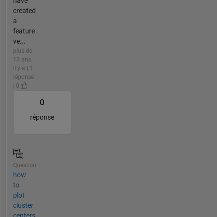
have
created
a
feature
ve...
plus de
13 ans
il y a | 1
réponse
| 0
0
réponse
Question
how
to
plot
cluster
centers