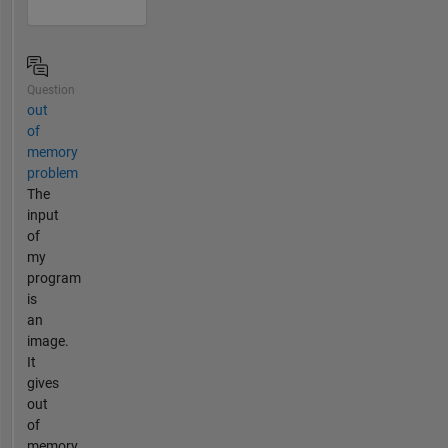
Question
out
of
memory
problem
The
input
of
my
program
is
an
image.
It
gives
out
of
memory