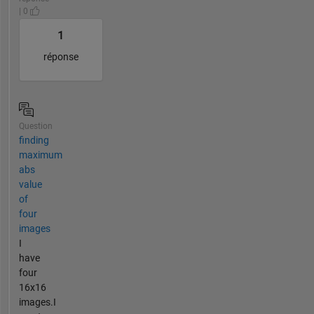
| 0
1
réponse
Question
finding
maximum
abs
value
of
four
images
I
have
four
16x16
images.I