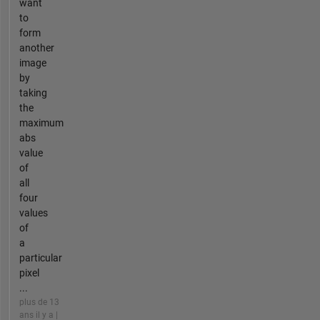
want
to
form
another
image
by
taking
the
maximum
abs
value
of
all
four
values
of
a
particular
pixel
...
plus de 13
ans il y a |