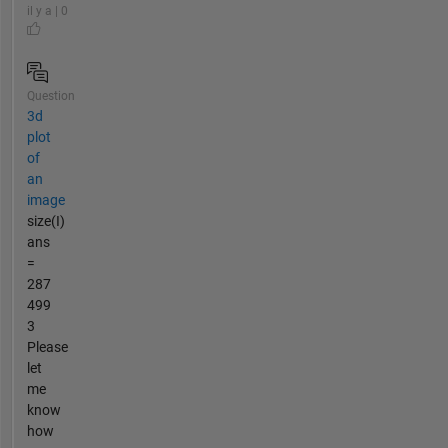
il y a | 0
Question
3d
plot
of
an
image
size(I)
ans
=
287
499
3
Please
let
me
know
how