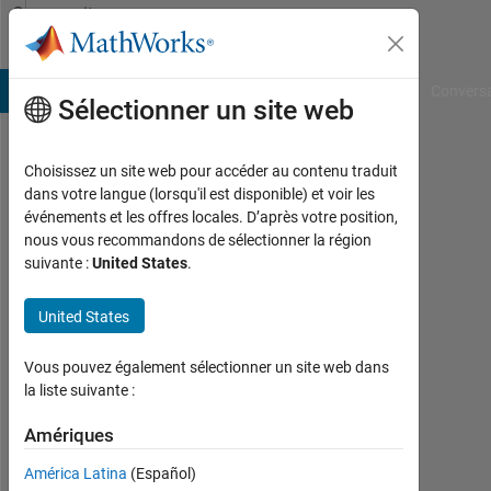
Passer au contenu
Community
Profile
B Answers
File Exchange
Cody
AI Chat Playground
Convers
Sélectionner un site web
Choisissez un site web pour accéder au contenu traduit
Mahua
dans votre langue (lorsqu'il est disponible) et voir les
événements et les offres locales. D’après votre position,
Nandy(Pal)
nous vous recommandons de sélectionner la région
suivante :
United States
.
MCKVIE/WBUT
Actif
United States
depuis
2012
Vous pouvez également sélectionner un site web dans
la liste suivante :
Followers:
0
Amériques
Following:
América Latina
(Español)