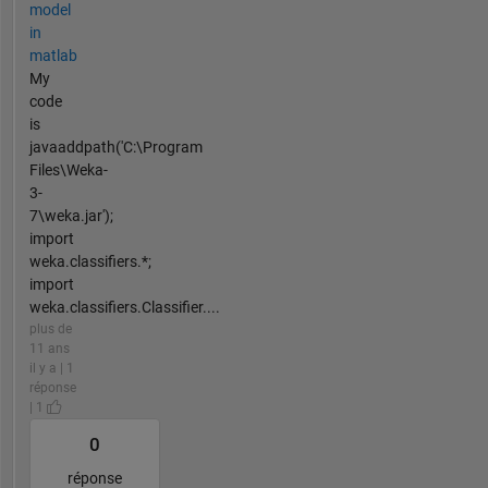
model
in
matlab
My
code
is
javaaddpath('C:\Program
Files\Weka-
3-
7\weka.jar');
import
weka.classifiers.*;
import
weka.classifiers.Classifier....
plus de
11 ans
il y a | 1
réponse
| 1
0
réponse