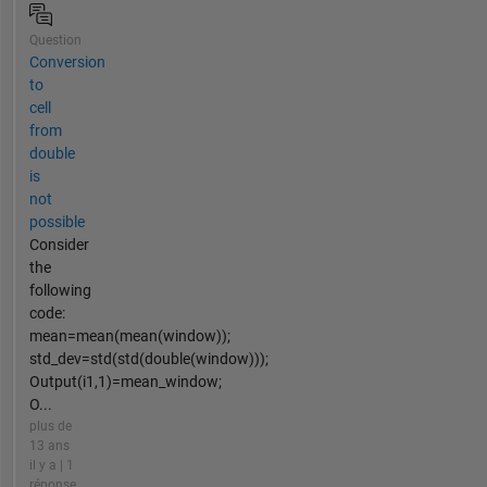
Question
Conversion
to
cell
from
double
is
not
possible
Consider
the
following
code:
mean=mean(mean(window));
std_dev=std(std(double(window)));
Output(i1,1)=mean_window;
O...
plus de
13 ans
il y a | 1
réponse