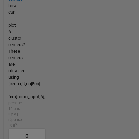
how
can
i
plot
6
cluster
centers?
These
centers
are
obtained
using
[center,U,objFcn]
=
fcm(norm_input,6);
presque
14 ans
il y a | 1
réponse
| 0
0