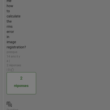
me
how
to
calculate
the
rms
error
in
image
registration?
presque
14 ans il y
a |
2 réponses
| 0
2
réponses
Question