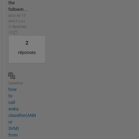
the
followin...
plus de 13
ans il y a |
2 réponses
| 0
2
réponses
Question
how
to
call
weka
classifier(ANN
or
SVM)
from