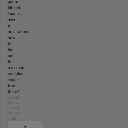
gabor
filtered
images
over
4
orientations.
how
to
find
out
the
maximum
modulus
image
from
those?
plus de
13 ans
il y a | 1
réponse
| 0
0