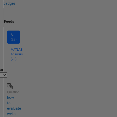
badges
Feeds
All
(28)
MATLAB
Answers
(28)
par
Question
how
to
evaluate
weka