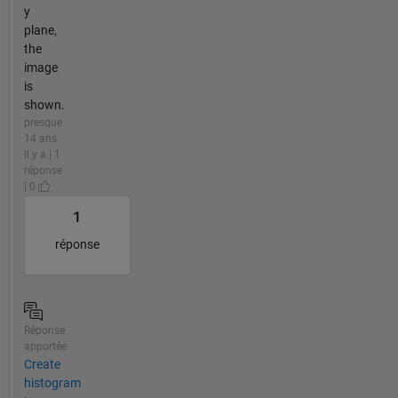
y
plane,
the
image
is
shown.
presque
14 ans
il y a | 1
réponse
| 0
1
réponse
Réponse
apportée
Create
histogram