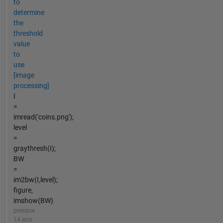
to
determine
the
threshold
value
to
use
[image
processing]
I
=
imread('coins.png');
level
=
graythresh(I);
BW
=
im2bw(I,level);
figure,
imshow(BW)
presque
14 ans