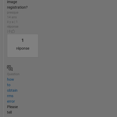
image
registration?
presque
14 ans
il y a | 1
réponse
| 0
1
réponse
Question
how
to
obtain
rms
error
Please
tell