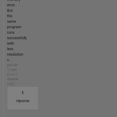
error.
But
the
same
program
runs
successfully
with
less
resolution
v...
plus de
11 ans
il y a | 1
réponse
| 0
1
réponse