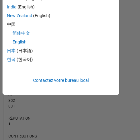
7
CONTRIBUTIONS
India
(English)
6
5
New Zealand
(English)
L
4
中国
3
2
简体中文
1
English
0
09/13
03/15
09/16
09/19
03/21
09/22
09/25
12/13
09/15
06/17
03/19
12/20
06/24
03/12
03/14
03/16
03/18
L
03/20
03/22
03/24
03/26
日本
(日本語)
CHRONOLOGIE
한국
(한국어)
RANG
Contactez votre bureau local
41
420
of
302
031
RÉPUTATION
1
CONTRIBUTIONS