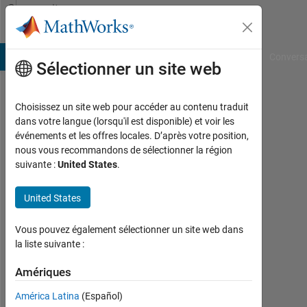
Passer au contenu
Community
Profile
B Answers
File Exchange
Cody
AI Chat Playground
Convers
Sélectionner un site web
Choisissez un site web pour accéder au contenu traduit
roberto
dans votre langue (lorsqu'il est disponible) et voir les
événements et les offres locales. D’après votre position,
Last
nous vous recommandons de sélectionner la région
seen:
suivante :
United States
.
5
mois
United States
il y a
|
Actif
Vous pouvez également sélectionner un site web dans
depuis
la liste suivante :
2023
Amériques
Followers:
América Latina
(Español)
0