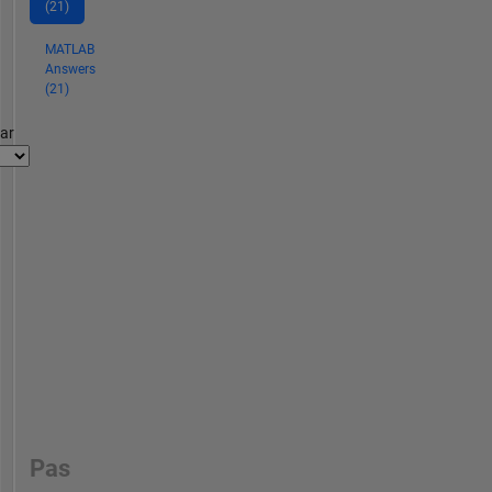
(21)
MATLAB
Answers
(21)
par
Pas