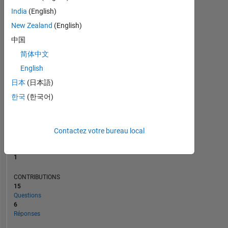
4
India
(English)
2
New Zealand
(English)
0
07/23
12/23
05/24
10/24
03/25
01/26
06/26
02/23
08/23
02/24
08/24
L
02/25
08/25
02/26
08/26
中国
CHRONOLOGIE
简体中文
English
日本
(日本語)
RANG
24
한국
(한국어)
771
of
302
031
Contactez votre bureau local
RÉPUTATION
1
CONTRIBUTIONS
15
Questions
6
Réponses