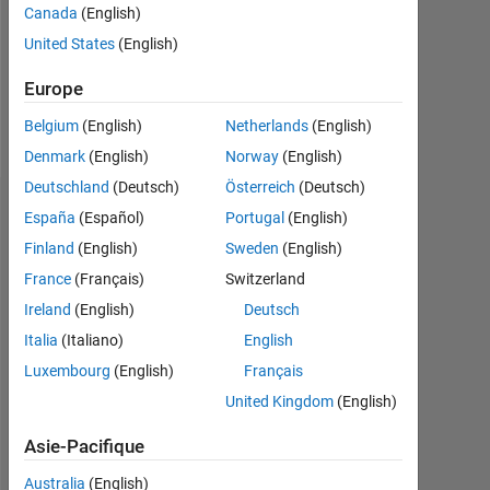
Canada
(English)
Following:
United States
(English)
0
Europe
Follow
Belgium
(English)
Netherlands
(English)
Denmark
(English)
Norway
(English)
Deutschland
(Deutsch)
Österreich
(Deutsch)
Tableau de bord
España
(Español)
Portugal
(English)
Finland
(English)
Sweden
(English)
Statistiques
France
(Français)
Switzerland
MATLAB Answers
Ireland
(English)
Deutsch
Italia
(Italiano)
English
18
-4
-2
16
Luxembourg
(English)
Français
14
United Kingdom
(English)
12
CONTRIBUTIONS
10
Asie-Pacifique
10
8
6
Australia
(English)