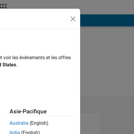
ión
Más
t voir les événements et les offres
d States
.
Asie-Pacifique
Australia
(English)
India
(English)