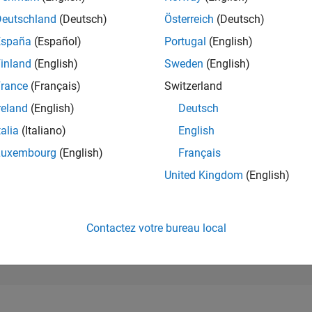
196 539
of 302 023
Deutschland
(Deutsch)
Österreich
(Deutsch)
España
(Español)
Portugal
(English)
RÉPUTATION
0
inland
(English)
Sweden
(English)
rance
(Français)
Switzerland
CONTRIBUTIO
0
Questions
reland
(English)
Deutsch
1
Réponse
talia
(Italiano)
English
ACCEPTATION
Luxembourg
(English)
Français
VOS RÉPONS
0.00%
25
05/25
L
08/25
11/25
02/26
05/26
08/26
United Kingdom
(English)
CHRONOLOGIE
VOTES REÇUS
0
Contactez votre bureau local