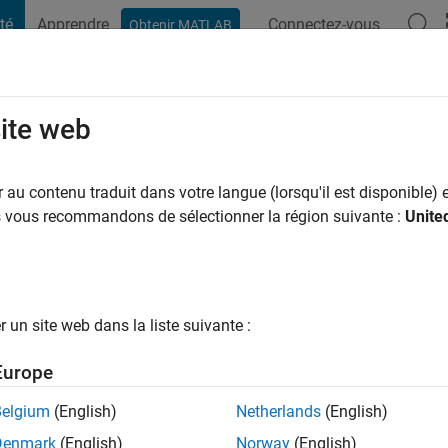
té
Apprendre
Connectez-vous
Obtenir MATLAB
t Playground
Conversaciones
Competiciones
Blogs
Publicac
site web
 mois il y a
|
Actif depuis 2024
au contenu traduit dans votre langue (lorsqu'il est disponible) e
ng:
0
us vous recommandons de sélectionner la région suivante :
Unite
un site web dans la liste suivante :
tions
Europe
Belgium
(English)
Netherlands
(English)
RANG
Denmark
(English)
Norway
(English)