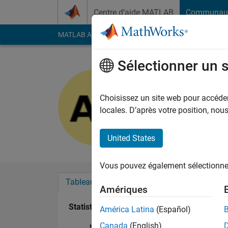
Passer au contenu
Centre d’aide MATLAB
Communau
MATLAB Answers
File Exchange
Cody
AI Cha
Sélectionner un 
ayad
Last seen: environ un
Choisissez un site web pour accéder 
Followers:
0
Followi
locales. D’après votre position, no
Follow
United States
Vous pouvez également sélectionner 
Tableau de bord
Badges
Recommanda
Amériques
Statistiques
América Latina
(Español)
Canada
(English)
MATLAB Answers