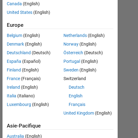
Canada
(English)
Follow
United States
(English)
Message
Europe
B.E
Electronics
Belgium
(English)
Netherlands
(English)
and
Denmark
(English)
Norway
(English)
Communication
Engineering
Deutschland
(Deutsch)
Österreich
(Deutsch)
Afficher
Professional
plus
España
(Español)
Portugal
(English)
Interests:
Finland
(English)
Sweden
(English)
image
Tableau de bord
processing,datamiming
France
(Français)
Switzerland
Ireland
(English)
Deutsch
Statistiques
Italia
(Italiano)
English
MATLAB Answers
Luxembourg
(English)
Français
United Kingdom
(English)
-10
-20
15
25
35
45
80
-5
5
70
60
Asie-Pacifique
50
Australia
(English)