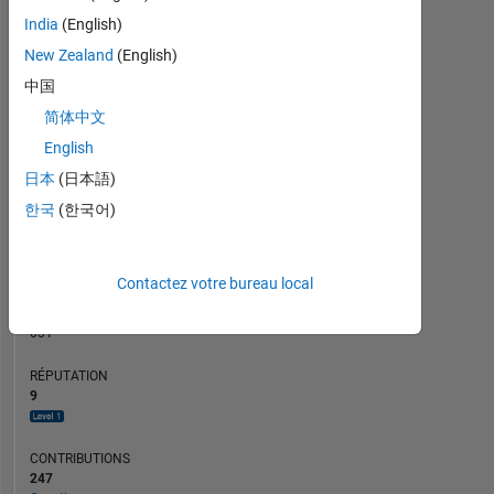
CONTRIBUTIONS
40
10
India
(English)
30
New Zealand
(English)
20
中国
10
0
简体中文
03/13
10/14
05/16
12/17
07/19
02/21
09/22
04/24
11/25
05/13
02/15
11/16
08/18
05/20
02/22
11/23
08/25
08/11
09/13
10/15
11/17
L
12/19
01/22
02/24
03/26
English
CHRONOLOGIE
日本
(日本語)
한국
(한국어)
RANG
5
454
Contactez votre bureau local
of
302
031
RÉPUTATION
9
CONTRIBUTIONS
247