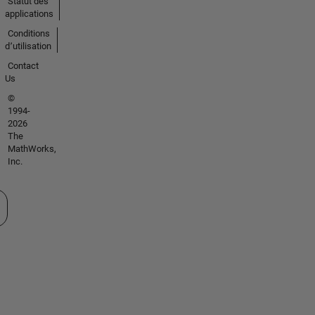
Statut des
applications
Conditions
d՚utilisation
Contact
Us
©
1994-
2026
The
MathWorks,
Inc.
tionner un site web