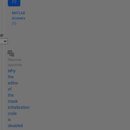
(1)
MATLAB
Answers
(1)
par
Réponse
apportée
Why
the
editor
of
the
mask
initialization
code
is
disabled