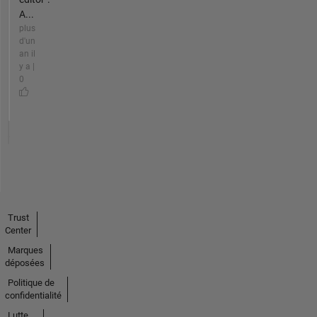
A...
plus
d'un
an il
y a |
0
Trust
Center
Marques
déposées
Politique de
confidentialité
Lutte