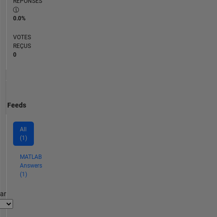
RÉPONSES
0.0%
VOTES
REÇUS
0
Feeds
All
(1)
MATLAB
Answers
(1)
par