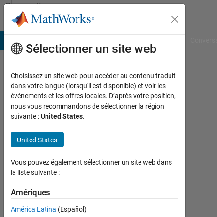
Passer au contenu
Community
Profile
B Answers
File Exchange
Cody
AI Chat Playground
Convers
Sélectionner un site web
Choisissez un site web pour accéder au contenu traduit
Presley
dans votre langue (lorsqu'il est disponible) et voir les
événements et les offres locales. D’après votre position,
Actif
nous vous recommandons de sélectionner la région
depuis
suivante :
United States
.
2023
United States
Followers:
0
Vous pouvez également sélectionner un site web dans
Following:
la liste suivante :
0
Amériques
América Latina
(Español)
Follow