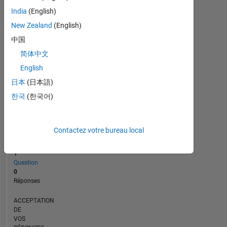
11/23
03/24
11/24
03/25
11/25
03/26
12/23
05/24
10/24
08/25
06/26
07/23
01/24
07/24
01/25
L
07/25
01/26
07/26
India
(English)
CHRONOLOGIE
New Zealand
(English)
中国
RANG
简体中文
189
English
621
of
日本
(日本語)
302
023
한국
(한국어)
RÉPUTATION
0
Contactez votre bureau local
CONTRIBUTIONS
1
Question
0
Réponses
ACCEPTATION
DE
VOS