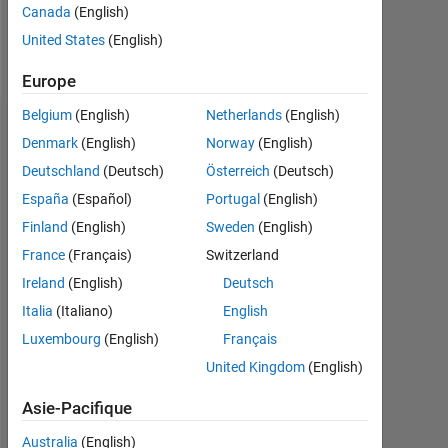
Canada
(English)
United States
(English)
Spoken
Languages:
Europe
English
Belgium
(English)
Netherlands
(English)
Tableau de bord
Denmark
(English)
Norway
(English)
Deutschland
(Deutsch)
Österreich
(Deutsch)
Statistiques
España
(Español)
Portugal
(English)
MATLAB Answers
Finland
(English)
Sweden
(English)
France
(Français)
Switzerland
-2
-1
3
2
Ireland
(English)
Deutsch
Italia
(Italiano)
English
CONTRIBUTIONS
Luxembourg
(English)
Français
L
1
United Kingdom
(English)
Asie-Pacifique
0
Australia
(English)