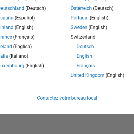
Deutschland
(Deutsch)
Österreich
(Deutsch)
España
(Español)
Portugal
(English)
inland
(English)
Sweden
(English)
rance
(Français)
Switzerland
reland
(English)
Deutsch
talia
(Italiano)
English
No Badges Earned
Luxembourg
(English)
Français
United Kingdom
(English)
Contactez votre bureau local
ialité
Lutte anti-piratage
Statut des applications
Conditions d՚utilisation