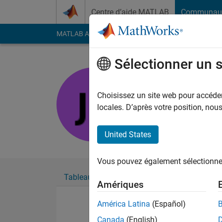
Passer au contenu
Centre d’aide MATLAB
Communau
MATLAB Answers
File Exchange
Cody
AI Cha
Sélectionner un 
JUNY
Last seen: plus de 2 a
Choisissez un site web pour accéder 
Followers:
0
Followi
locales. D’après votre position, no
Follow
United States
Vous pouvez également sélectionner 
Tableau de bord
Badges
Recommanda
Amériques
América Latina
(Español)
Canada
(English)