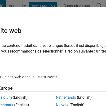
té
Apprendre
Connectez-vous
Obtenir MATLAB
t Playground
Conversaciones
Competiciones
Blogs
Publicac
site web
ns il y a
|
Actif depuis 2023
au contenu traduit dans votre langue (lorsqu'il est disponible) e
ng:
0
us vous recommandons de sélectionner la région suivante :
Unite
un site web dans la liste suivante :
tions
Europe
Belgium
(English)
Netherlands
(English)
Denmark
(English)
Norway
(English)