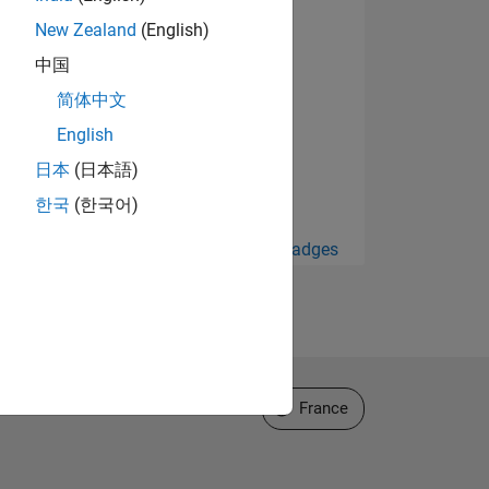
New Zealand
(English)
中国
简体中文
English
日本
(日本語)
한국
(한국어)
Afficher tout Badges
Sélectionner un site web
France