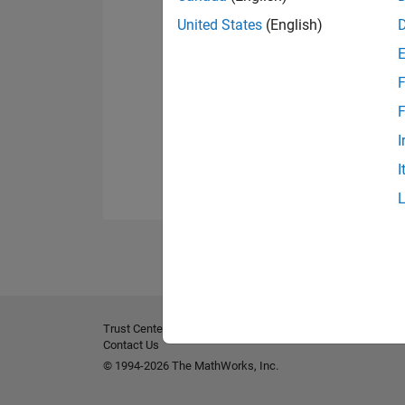
United States
(English)
F
F
I
I
Trust Center
Marques déposées
Politique de confident
Contact Us
© 1994-2026 The MathWorks, Inc.