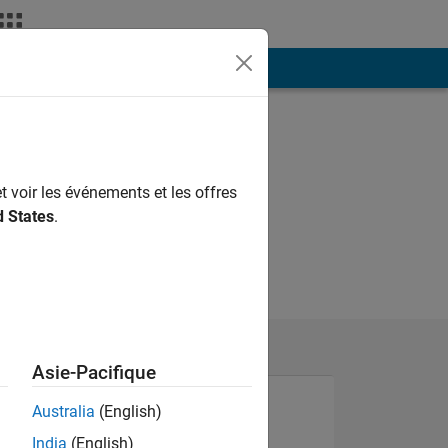
ión
Más
t voir les événements et les offres
d States
.
Asie-Pacifique
Australia
(English)
India
(English)