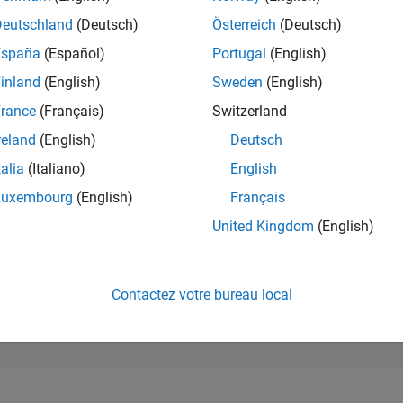
3 714
of 302 025
Deutschland
(Deutsch)
Österreich
(Deutsch)
España
(Español)
Portugal
(English)
RÉPUTATION
14
inland
(English)
Sweden
(English)
rance
(Français)
Switzerland
CONTRIBUTIO
0
Questions
reland
(English)
Deutsch
39
Réponses
talia
(Italiano)
English
ACCEPTATION
Luxembourg
(English)
Français
VOS RÉPONS
0.00%
/24
02/25
L
05/25
08/25
11/25
02/26
05/26
08/26
United Kingdom
(English)
CHRONOLOGIE
VOTES REÇUS
1
Contactez votre bureau local