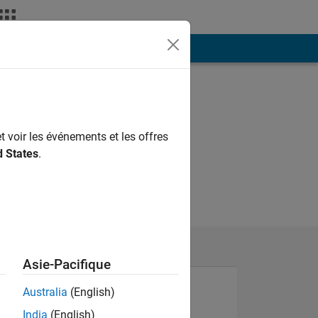
ión
Más
t voir les événements et les offres
d States
.
Asie-Pacifique
Australia
(English)
India
(English)