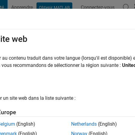
té
Apprendre
Connectez-vous
Obtenir MATLAB
t Playground
Conversaciones
Competiciones
Blogs
Publicac
site web
ns il y a
|
Actif depuis 2023
au contenu traduit dans votre langue (lorsqu'il est disponible) e
ng:
0
us vous recommandons de sélectionner la région suivante :
Unite
un site web dans la liste suivante :
tions
Europe
Belgium
(English)
Netherlands
(English)
RANG
Denmark
(English)
Norway
(English)