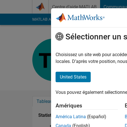
Passer au contenu
Centre d’aide MATLAB
Communau
MATLAB Answers
File Exchange
Cody
AI Cha
Sélectionner un 
Tushar
Last seen: plus de 2 a
Choisissez un site web pour accéder 
Followers:
0
Followi
locales. D’après votre position, no
Follow
United States
Vous pouvez également sélectionner 
Tableau de bord
Badges
Recommanda
Amériques
Statistiques
América Latina
(Español)
Canada
(English)
MATLAB Answers