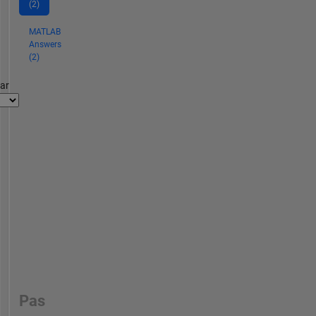
(2)
MATLAB
Answers
(2)
par
Pas