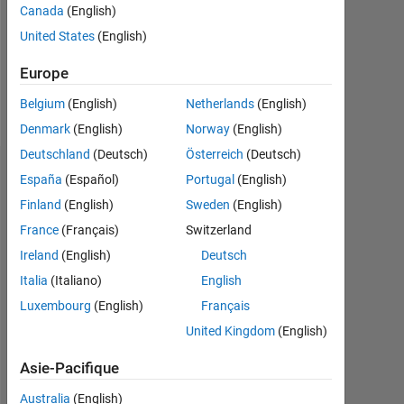
Canada
(English)
Following:
United States
(English)
1
Europe
Follow
Belgium
(English)
Netherlands
(English)
Denmark
(English)
Norway
(English)
Deutschland
(Deutsch)
Österreich
(Deutsch)
Tableau de bord
España
(Español)
Portugal
(English)
Finland
(English)
Sweden
(English)
Statistiques
France
(Français)
Switzerland
MATLAB Answers
Ireland
(English)
Deutsch
Italia
(Italiano)
English
-2
-1
4
3
Luxembourg
(English)
Français
United Kingdom
(English)
CONTRIBUTIONS
2
Asie-Pacifique
L
Australia
(English)
1