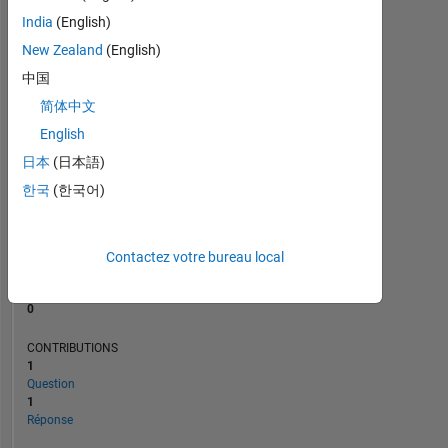
India
(English)
New Zealand
(English)
0
09/24
12/24
03/25
09/25
12/25
03/26
06/24
10/24
02/25
06/25
L
10/25
02/26
06/26
中国
CHRONOLOGIE
简体中文
English
日本
(日本語)
RANG
51
한국
(한국어)
333
of
302
031
Contactez votre bureau local
RÉPUTATION
0
CONTRIBUTIONS
1
Question
1
Réponse