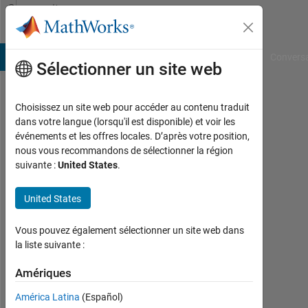
Passer au contenu
Community
Profile
B Answers
File Exchange
Cody
AI Chat Playground
Convers
Sélectionner un site web
Choisissez un site web pour accéder au contenu traduit
CHIKUMBUTSO
dans votre langue (lorsqu'il est disponible) et voir les
événements et les offres locales. D’après votre position,
Last
nous vous recommandons de sélectionner la région
seen:
suivante :
United States
.
environ
2 ans il
United States
y a
|
Actif
Vous pouvez également sélectionner un site web dans
depuis
la liste suivante :
2024
Amériques
Followers:
América Latina
(Español)
0