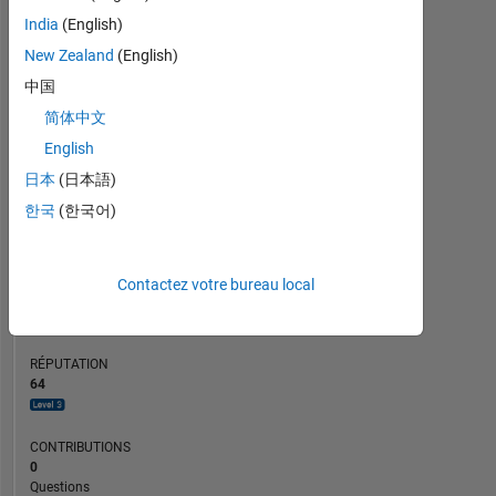
CONTRIBUTIONS
10
8
India
(English)
6
4
New Zealand
(English)
2
中国
0
简体中文
02/24
06/24
10/24
02/25
10/25
02/26
06/26
10/23
03/24
08/24
01/25
L
06/25
11/25
04/26
CHRONOLOGIE
English
日本
(日本語)
한국
(한국어)
RANG
1
162
of
Contactez votre bureau local
302
028
RÉPUTATION
64
CONTRIBUTIONS
0
Questions