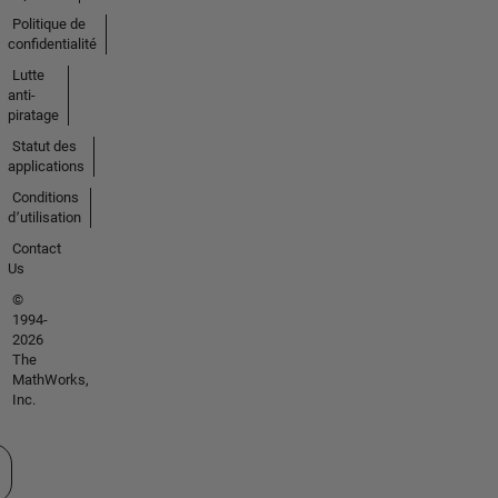
Politique de
confidentialité
Lutte
anti-
piratage
Statut des
applications
Conditions
d՚utilisation
Contact
Us
©
1994-
2026
The
MathWorks,
Inc.
tionner un site web