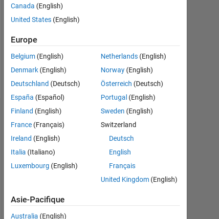
Followers:
Canada
(English)
1
United States
(English)
Following:
Europe
1
Belgium
(English)
Netherlands
(English)
Denmark
(English)
Norway
(English)
Follow
Deutschland
(Deutsch)
Österreich
(Deutsch)
España
(Español)
Portugal
(English)
Finland
(English)
Sweden
(English)
Tableau de bord
France
(Français)
Switzerland
Statistiques
Ireland
(English)
Deutsch
Italia
(Italiano)
English
MATLAB Answers
Cody
All
Luxembourg
(English)
Français
11
18
-2
-1
-4
1
3
5
7
9
16
United Kingdom
(English)
14
Asie-Pacifique
12
10
Australia
(English)