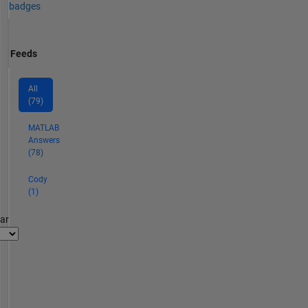
badges
Feeds
All
(79)
MATLAB
Answers
(78)
Cody
(1)
par