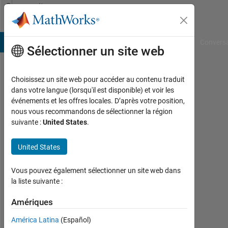
Passer au contenu
Community
Profile
B Answers
File Exchange
Cody
AI Chat Playground
Convers
Sélectionner un site web
Choisissez un site web pour accéder au contenu traduit
Gyan
dans votre langue (lorsqu'il est disponible) et voir les
événements et les offres locales. D’après votre position,
Vaibhav
nous vous recommandons de sélectionner la région
suivante :
United States
.
Last
seen:
presque
United States
2 ans il
y a
Vous pouvez également sélectionner un site web dans
|
la liste suivante :
Actif
depuis
Amériques
2023
América Latina
(Español)