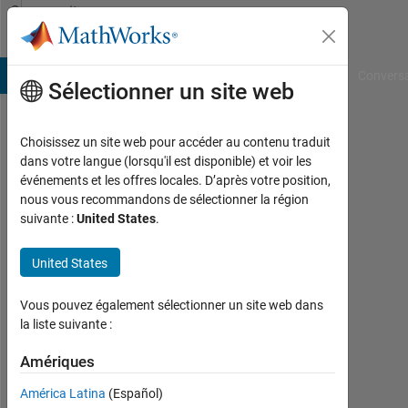
Passer au contenu
Community
Profile
B Answers
File Exchange
Cody
AI Chat Playground
Convers
Sélectionner un site web
Choisissez un site web pour accéder au contenu traduit
Muhammad
dans votre langue (lorsqu'il est disponible) et voir les
événements et les offres locales. D’après votre position,
Saleh
nous vous recommandons de sélectionner la région
suivante :
United States
.
Actif
depuis
2023
United States
Followers:
Vous pouvez également sélectionner un site web dans
0
la liste suivante :
Following:
Amériques
0
América Latina
(Español)