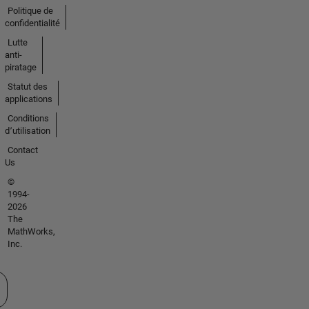
Politique de
confidentialité
Lutte
anti-
piratage
Statut des
applications
Conditions
d՚utilisation
Contact
Us
©
1994-
2026
The
MathWorks,
Inc.
tionner un site web