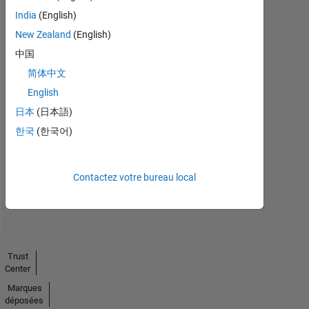
India
(English)
New Zealand
(English)
中国
简体中文
English
No
日本
(日本語)
Endorsements
한국
(한국어)
received
Contactez votre bureau local
Trust
Center
Marques
déposées