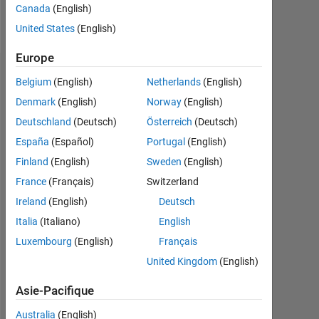
Canada
(English)
Follow
United States
(English)
Europe
Recommandations
Belgium
(English)
Netherlands
(English)
Denmark
(English)
Norway
(English)
Please
Deutschland
(Deutsch)
Österreich
(Deutsch)
login
to
España
(Español)
Portugal
(English)
endorse
Finland
(English)
Sweden
(English)
this
France
(Français)
Switzerland
person
in
Ireland
(English)
Deutsch
a
Italia
(Italiano)
English
skill
Luxembourg
(English)
Français
United Kingdom
(English)
Asie-Pacifique
Australia
(English)