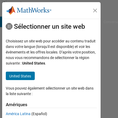
Passer au contenu
Community
Profile
B Answers
File Exchange
Cody
AI Chat Playground
Convers
Sélectionner un site web
Choisissez un site web pour accéder au contenu traduit
Julia
dans votre langue (lorsqu'il est disponible) et voir les
événements et les offres locales. D’après votre position,
Last
nous vous recommandons de sélectionner la région
seen:
suivante :
United States
.
presque
2 ans il
United States
y a
Followers:
Vous pouvez également sélectionner un site web dans
0
la liste suivante :
Following:
Amériques
0
América Latina
(Español)