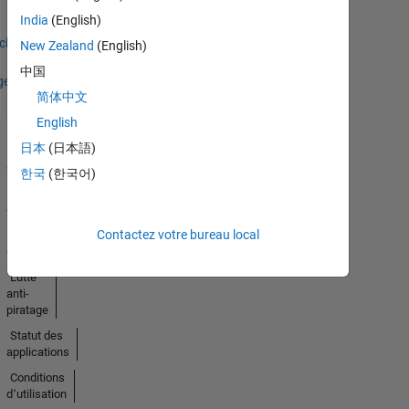
India
(English)
Earned
icher
New Zealand
(English)
中国
ges
简体中文
English
日本
(日本語)
Trust
Center
한국
(한국어)
Marques
déposées
Contactez votre bureau local
Politique de
confidentialité
Lutte
anti-
piratage
Statut des
applications
Conditions
d՚utilisation