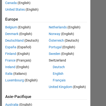
Canada
(English)
Follow
United States
(English)
Europe
Badges
Belgium
(English)
Netherlands
(English)
Denmark
(English)
Norway
(English)
Deutschland
(Deutsch)
Österreich
(Deutsch)
España
(Español)
Portugal
(English)
Finland
(English)
Sweden
(English)
France
(Français)
Switzerland
Ireland
(English)
Deutsch
Italia
(Italiano)
English
Luxembourg
(English)
Français
United Kingdom
(English)
Asie-Pacifique
No
Badges
Australia
(English)