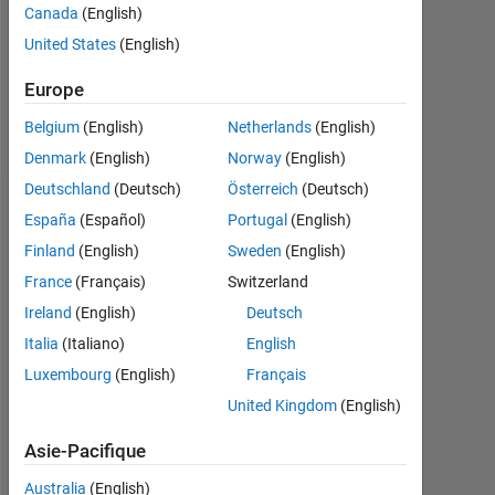
Canada
(English)
Following:
United States
(English)
0
Europe
Follow
Belgium
(English)
Netherlands
(English)
Denmark
(English)
Norway
(English)
Deutschland
(Deutsch)
Österreich
(Deutsch)
Tableau de bord
España
(Español)
Portugal
(English)
Finland
(English)
Sweden
(English)
Statistiques
France
(Français)
Switzerland
MATLAB Answers
Ireland
(English)
Deutsch
Italia
(Italiano)
English
-2
-1
9
8
Luxembourg
(English)
Français
7
United Kingdom
(English)
6
CONTRIBUTIONS
5
Asie-Pacifique
L
4
3
Australia
(English)