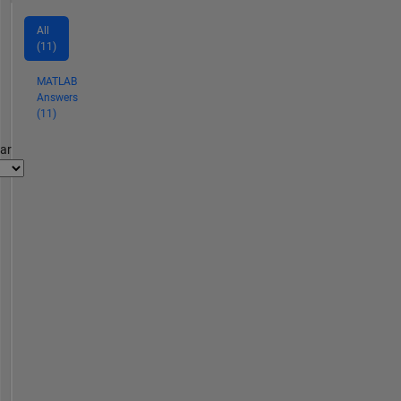
All
(11)
MATLAB
Answers
(11)
par