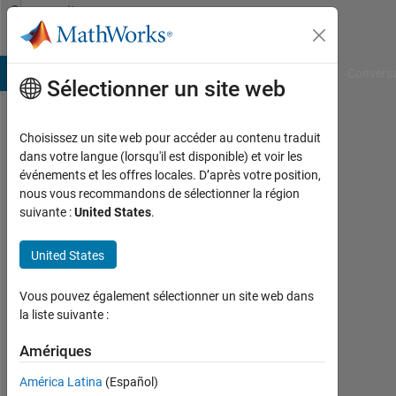
Passer au contenu
Community
Profile
B Answers
File Exchange
Cody
AI Chat Playground
Convers
Sélectionner un site web
Choisissez un site web pour accéder au contenu traduit
Sourabh
dans votre langue (lorsqu'il est disponible) et voir les
événements et les offres locales. D’après votre position,
Last
nous vous recommandons de sélectionner la région
seen:
suivante :
United States
.
environ
un an il
United States
y a
|
Actif
Vous pouvez également sélectionner un site web dans
depuis
la liste suivante :
2024
Amériques
Followers:
América Latina
(Español)
0