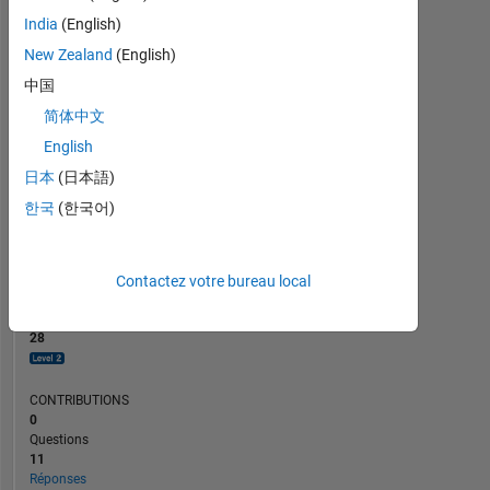
2
India
(English)
1
New Zealand
(English)
0
09/24
12/24
03/25
09/25
12/25
03/26
06/24
10/24
02/25
06/25
L
10/25
02/26
06/26
中国
CHRONOLOGIE
简体中文
English
日本
(日本語)
RANG
2
한국
(한국어)
253
of
302
025
Contactez votre bureau local
RÉPUTATION
28
CONTRIBUTIONS
0
Questions
11
Réponses