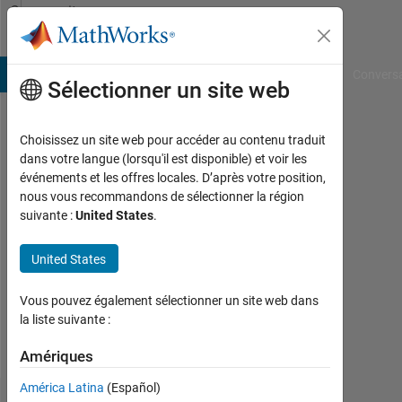
Passer au contenu
Community
Profile
B Answers
File Exchange
Cody
AI Chat Playground
Convers
Sélectionner un site web
Choisissez un site web pour accéder au contenu traduit
Bhaskar
dans votre langue (lorsqu'il est disponible) et voir les
événements et les offres locales. D’après votre position,
nous vous recommandons de sélectionner la région
Followers:
suivante :
United States
.
0
United States
Following:
0
Vous pouvez également sélectionner un site web dans
la liste suivante :
Follow
Amériques
América Latina
(Español)