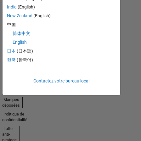
India
(English)
No
New Zealand
(English)
Endorsements
中国
简体中文
received
English
日本
(日本語)
한국
(한국어)
Contactez votre bureau local
Trust
Center
Marques
déposées
Politique de
confidentialité
Lutte
anti-
piratage