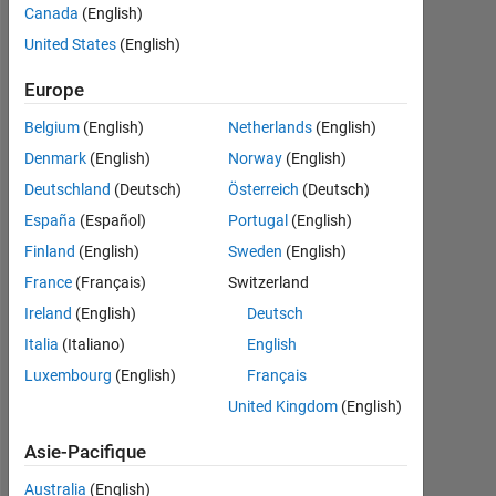
Recommandations
Canada
(English)
United States
(English)
Please
login
Europe
to
endorse
Belgium
(English)
Netherlands
(English)
this
Denmark
(English)
Norway
(English)
person
Deutschland
(Deutsch)
Österreich
(Deutsch)
in
a
España
(Español)
Portugal
(English)
skill
Finland
(English)
Sweden
(English)
France
(Français)
Switzerland
Ireland
(English)
Deutsch
Italia
(Italiano)
English
Luxembourg
(English)
Français
United Kingdom
(English)
Asie-Pacifique
Australia
(English)