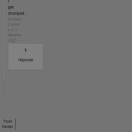
I
get
stumped...
presque
2 ans il
y a | 1
réponse
| 0
1
réponse
Trust
Center