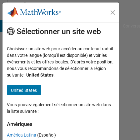
Passer au contenu
Community
Profile
B Answers
File Exchange
Cody
AI Chat Playground
Convers
Sélectionner un site web
Choisissez un site web pour accéder au contenu traduit
Anele
dans votre langue (lorsqu'il est disponible) et voir les
événements et les offres locales. D’après votre position,
Last
nous vous recommandons de sélectionner la région
seen:
suivante :
United States
.
presque
2 ans il
United States
y a
|
Actif
Vous pouvez également sélectionner un site web dans
depuis
la liste suivante :
2024
Amériques
Followers:
América Latina
(Español)
0