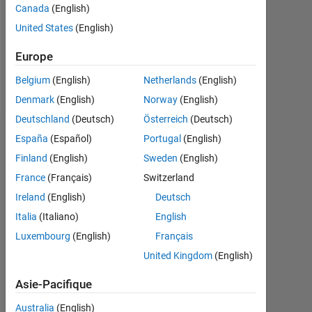
Canada
(English)
Following:
United States
(English)
0
Europe
Follow
Belgium
(English)
Netherlands
(English)
Denmark
(English)
Norway
(English)
Deutschland
(Deutsch)
Österreich
(Deutsch)
Tableau de bord
España
(Español)
Portugal
(English)
Finland
(English)
Sweden
(English)
Statistiques
France
(Français)
Switzerland
MATLAB Answers
Ireland
(English)
Deutsch
Italia
(Italiano)
English
-2
-1
3
2
Luxembourg
(English)
Français
United Kingdom
(English)
CONTRIBUTIONS
Asie-Pacifique
L
1
Australia
(English)