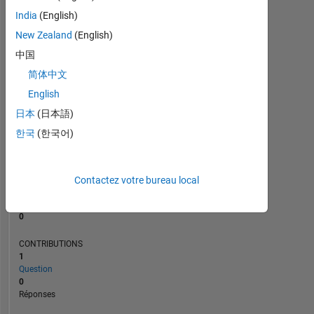
India
(English)
New Zealand
(English)
0
12/24
03/25
06/25
12/25
03/26
06/26
09/24
01/25
05/25
09/25
L
01/26
05/26
中国
CHRONOLOGIE
简体中文
English
日本
(日本語)
RANG
49
한국
(한국어)
137
of
302
028
Contactez votre bureau local
RÉPUTATION
0
CONTRIBUTIONS
1
Question
0
Réponses