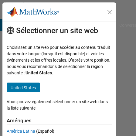
Passer au contenu
Community
Profile
B Answers
File Exchange
Cody
AI Chat Playground
Convers
Sélectionner un site web
Choisissez un site web pour accéder au contenu traduit
Korrawit
dans votre langue (lorsqu'il est disponible) et voir les
événements et les offres locales. D’après votre position,
Last
nous vous recommandons de sélectionner la région
seen:
suivante :
United States
.
plus
d'un
United States
an il
y a
|
Vous pouvez également sélectionner un site web dans
Actif
la liste suivante :
depuis
2024
Amériques
América Latina
(Español)
Followers: