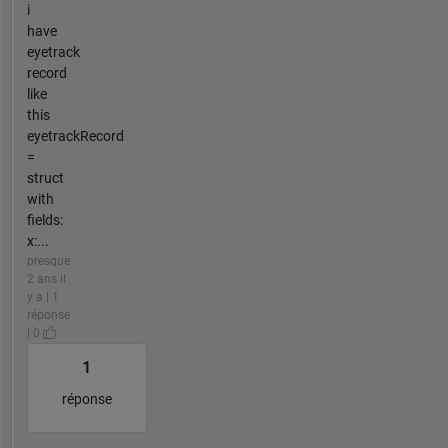
i
have
eyetrack
record
like
this
eyetrackRecord
=
struct
with
fields:
x:...
presque
2 ans il
y a | 1
réponse
| 0
1
réponse