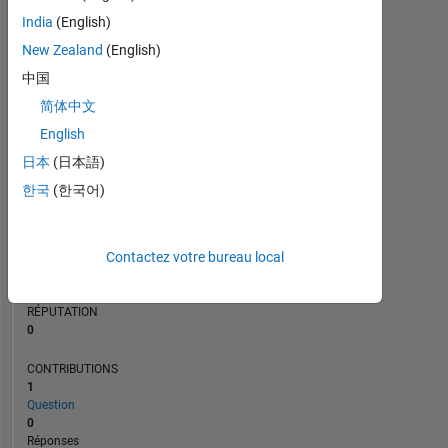
India
(English)
New Zealand
(English)
0
中国
01/25
04/25
07/25
01/26
04/26
07/26
10/24
02/25
06/25
L
10/25
02/26
06/26
简体中文
CHRONOLOGIE
English
日本
(日本語)
RANG
한국
(한국어)
48
999
of
302
Contactez votre bureau local
023
RÉPUTATION
0
CONTRIBUTIONS
1
Question
0
Réponses