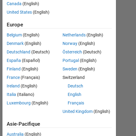
0
Canada
(English)
United States
(English)
Following:
0
Europe
Belgium
(English)
Netherlands
(English)
Follow
Denmark
(English)
Norway
(English)
Deutschland
(Deutsch)
Österreich
(Deutsch)
España
(Español)
Portugal
(English)
Tableau de bord
Finland
(English)
Sweden
(English)
France
(Français)
Switzerland
Statistiques
Ireland
(English)
Deutsch
MATLAB Answers
Italia
(Italiano)
English
Luxembourg
(English)
Français
-2
-1
3
2
United Kingdom
(English)
CONTRIBUTIONS
Asie-Pacifique
L
1
Australia
(English)