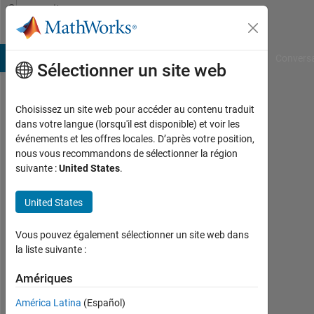
Passer au contenu
Community
Profile
B Answers
File Exchange
Cody
AI Chat Playground
Convers
Sélectionner un site web
Choisissez un site web pour accéder au contenu traduit
Yancey
dans votre langue (lorsqu'il est disponible) et voir les
événements et les offres locales. D’après votre position,
Li
nous vous recommandons de sélectionner la région
suivante :
United States
.
University
of
United States
Western
Ontario
Vous pouvez également sélectionner un site web dans
la liste suivante :
Actif
depuis
Amériques
2015
América Latina
(Español)
Followers: