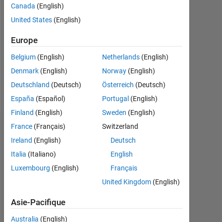
Canada
(English)
0
United States
(English)
Following:
0
Europe
Belgium
(English)
Netherlands
(English)
Follow
Denmark
(English)
Norway
(English)
Deutschland
(Deutsch)
Österreich
(Deutsch)
Message
España
(Español)
Portugal
(English)
Finland
(English)
Sweden
(English)
France
(Français)
Switzerland
Tableau de bord
Ireland
(English)
Deutsch
Statistiques
Italia
(Italiano)
English
Luxembourg
(English)
Français
MATLAB Answers
United Kingdom
(English)
-2
-1
3
2
Asie-Pacifique
Australia
(English)