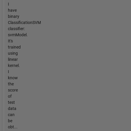
I
have
binary
ClassificationSVM
classifier:
svmModel.
It's
trained
using
linear
kernel.
I
know
the
score
of
test
data
can
be
obt...