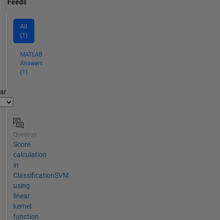
Feeds
All
(1)
MATLAB
Answers
(1)
par
Question
Score
calculation
in
ClassificationSVM
using
linear
kernel
function