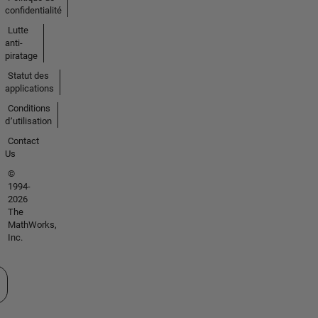
confidentialité
Lutte
anti-
piratage
Statut des
applications
Conditions
d՚utilisation
Contact
Us
©
1994-
2026
The
MathWorks,
Inc.
tionner un site web