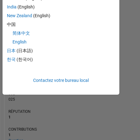
CONTRIBUTIONS
India
(English)
L
1
New Zealand
(English)
中国
简体中文
0
English
09/16
11/17
01/19
03/20
05/21
07/22
09/23
11/24
11/16
03/18
07/19
11/20
03/22
07/23
03/26
07/15
01/17
07/18
01/20
07/21
L
01/23
07/24
01/26
CHRONOLOGIE
日本
(日本語)
한국
(한국어)
RANG
36
Contactez votre bureau local
086
of
302
025
RÉPUTATION
1
CONTRIBUTIONS
1