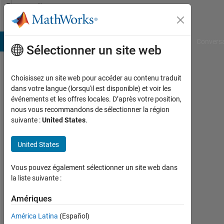
Passer au contenu
Community
Profile
B Answers
File Exchange
Cody
AI Chat Playground
Convers
Sélectionner un site web
Choisissez un site web pour accéder au contenu traduit
christian
dans votre langue (lorsqu'il est disponible) et voir les
événements et les offres locales. D’après votre position,
Last
nous vous recommandons de sélectionner la région
seen:
suivante :
United States
.
plus
d'un
United States
an il
y a
Vous pouvez également sélectionner un site web dans
Followers:
la liste suivante :
0
Amériques
Following:
América Latina
(Español)
1