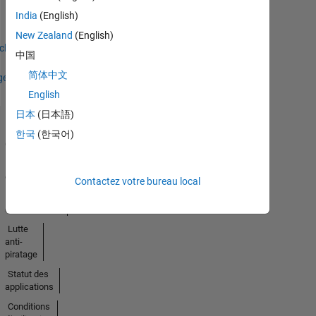
Badges
India
(English)
Earned
New Zealand
(English)
icher
中国
简体中文
ges
English
日本
(日本語)
Trust
한국
(한국어)
Center
Marques
déposées
Contactez votre bureau local
Politique de
confidentialité
Lutte
anti-
piratage
Statut des
applications
Conditions